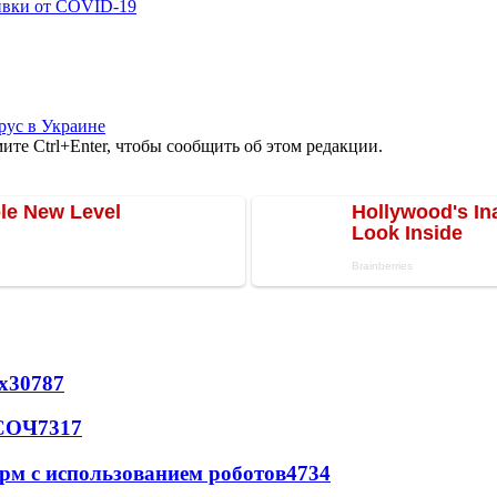
ивки от COVID-19
рус в Украине
те Ctrl+Enter, чтобы сообщить об этом редакции.
х
30787
 СОЧ
7317
рм с использованием роботов
4734