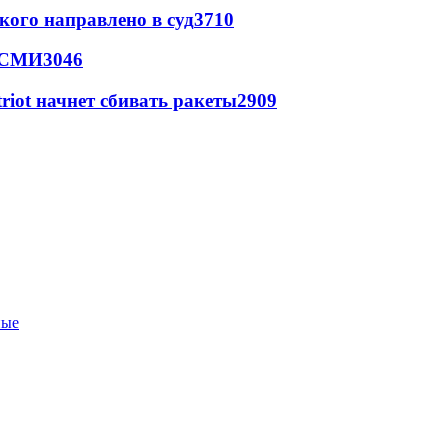
кого направлено в суд
3710
- СМИ
3046
triot начнет сбивать ракеты
2909
ные