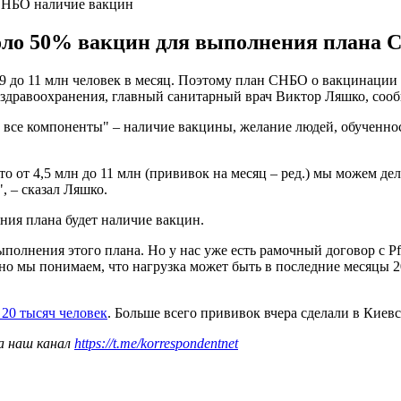
СНБО наличие вакцин
оло 50% вакцин для выполнения плана 
до 11 млн человек в месяц. Поэтому план СНБО о вакцинации б
ра здравоохранения, главный санитарный врач Виктор Ляшко, соо
ь все компоненты" – наличие вакцины, желание людей, обученно
 то от 4,5 млн до 11 млн (прививок на месяц – ред.) мы можем де
, – сказал Ляшко.
ния плана будет наличие вакцин.
ыполнения этого плана. Но у нас уже есть рамочный договор с Pf
но мы понимаем, что нагрузка может быть в последние месяцы 2
 20 тысяч человек
. Больше всего прививок вчера сделали в Киевс
а наш канал
https://t.me/korrespondentnet