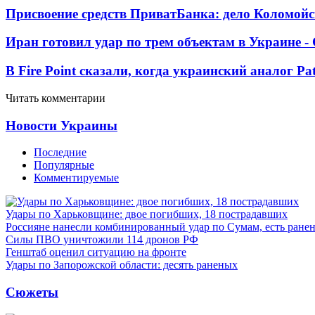
Присвоение средств ПриватБанка: дело Коломойс
Иран готовил удар по трем объектам в Украине 
В Fire Point сказали, когда украинский аналог Pa
Читать комментарии
Новости Украины
Последние
Популярные
Комментируемые
Удары по Харьковщине: двое погибших, 18 пострадавших
Россияне нанесли комбинированный удар по Сумам, есть ране
Силы ПВО уничтожили 114 дронов РФ
Генштаб оценил ситуацию на фронте
Удары по Запорожской области: десять раненых
Сюжеты