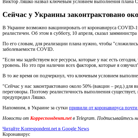
Виктор Ляшко назвал ключевым условием выполнения плана 
Сейчас у Украины законтрактовано ок
В Украине возможно вакцинировать от коронавируса COVID-19 
реалистичен. Об этом в субботу, 10 апреля, сказал замминист
По его словам, для реализации плана нужно, чтобы "сложилис
заболеваемости COVID.
"Если мы задействуем все ресурсы, которые у нас есть сегодня,
уровень. Но это при наличии всех факторов, которые я озвучил"
В то же время он подчеркнул, что ключевым условием выполне
"Сейчас у нас законтрактовано около 50% (вакцин – ред.) для в
переговоры. Поэтому реалистичность выполнения существует, 
предупредил Ляшко.
Напомним, в Украине за сутки
привили от коронавируса почти
Новости от
Корреспондент.net
в Telegram. Подписывайтесь н
Читайте Korrespondent.net в Google News
Коронавирус