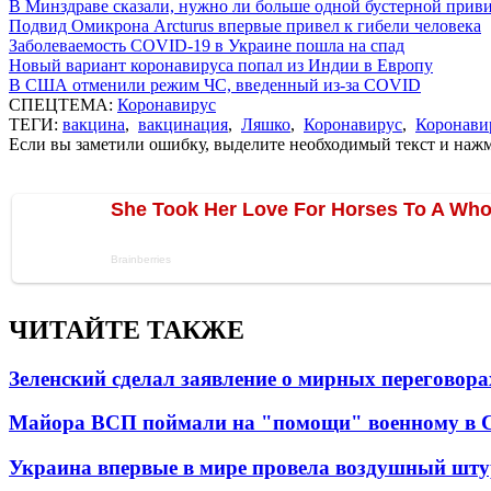
В Минздраве сказали, нужно ли больше одной бустерной прив
Подвид Омикрона Arcturus впервые привел к гибели человека
Заболеваемость COVID-19 в Украине пошла на спад
Новый вариант коронавируса попал из Индии в Европу
В США отменили режим ЧС, введенный из-за COVID
СПЕЦТЕМА:
Коронавирус
ТЕГИ:
вакцина
,
вакцинация
,
Ляшко
,
Коронавирус
,
Коронави
Если вы заметили ошибку, выделите необходимый текст и нажми
ЧИТАЙТЕ ТАКЖЕ
Зеленский сделал заявление о мирных переговора
Майора ВСП поймали на "помощи" военному в
Украина впервые в мире провела воздушный шту