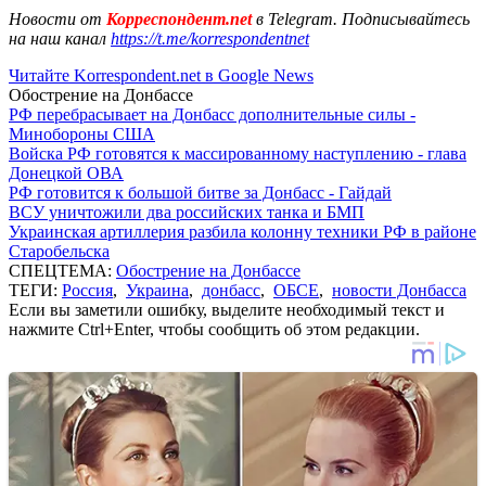
Новости от
Корреспондент.net
в Telegram. Подписывайтесь
на наш канал
https://t.me/korrespondentnet
Читайте Korrespondent.net в Google News
Обострение на Донбассе
РФ перебрасывает на Донбасс дополнительные силы -
Минобороны США
Войска РФ готовятся к массированному наступлению - глава
Донецкой ОВА
РФ готовится к большой битве за Донбасс - Гайдай
ВСУ уничтожили два российских танка и БМП
Украинская артиллерия разбила колонну техники РФ в районе
Старобельска
СПЕЦТЕМА:
Обострение на Донбассе
ТЕГИ:
Россия
,
Украина
,
донбасс
,
ОБСЕ
,
новости Донбасса
Если вы заметили ошибку, выделите необходимый текст и
нажмите Ctrl+Enter, чтобы сообщить об этом редакции.