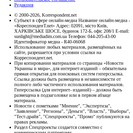
Редакция
© 2000-2026, Korrespondent.net
Субъект в сфере онлайн-медиа Название онлайн-медиа -
«КореспонденТ.net» Адрес: 02091, місто Київ,
ХАРКІВСЬКЕ ШОСЕ, будинок 172-Б, офіс 208/1 E-mail:
sunlight@mediadim.com.ua
Телефон: 044-205-43-00
Идентификатор медиа - R40-06068
Использование любых материалов, размещённых на
сайте, разрешается при условии ссылки на
Корреспондент.net.
При копировании материалов со страницы «Новости
Украины и мира», для интернет-изданий – обязательна
прямая открытая для поисковых систем гиперссылка.
Ссылка должна быть размещена в независимости от
полного либо частичного использования материалов.
Гиперссылка (для интернет- изданий) – должна быть
размещена в подзаголовке или в первом абзаце
материала.
Новости с пометками "Мнение", "Экспертиза",
"Заявление", "Регионы", "Деньги", "Власть", "Выборы",
"Тест-драйв", "Спецпроекты", "Промо" публикуются на
правах рекламы.
Раздел Спецпроекты создается совместно с
коммерческими партнерами.