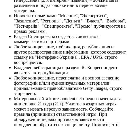
Гиперссылка (для интернет- изданий) – должна быть
размещена в подзаголовке или в первом абзаце
материала.
Новости с пометками "Мнение", "Экспертиза",
"Заявление", "Регионы", "Деньги", "Власть", "Выборы",
"Тест-драйв", "Спецпроекты", "Промо" публикуются на
правах рекламы.
Раздел Спецпроекты создается совместно с
коммерческими партнерами.
Любое копирование, публикация, републикация и
другое распространение информации, которое содержит
ссылку на "Интерфакс-Украина", EPA / UPG, строго
воспрещается.
Владелец веб-страницы в разделе Я- Корреспондент
является автор публикации.
Любое копирование, перепечатка и воспроизведение
фотографий и/или аудиовизуальных материалов,
принадлежащих правообладателю Getty Images, строго
запрещено.
Материалы сайта korrespondent.net предназначены для
лиц старше 21 года (21+). Участие в азартных играх
может вызвать игровую зависимость. Соблюдайте
правила (принципы) ответственной игры. При
обнаружении первых признаков зависимости
немедленно обратитесь к специалисту. Помните, что