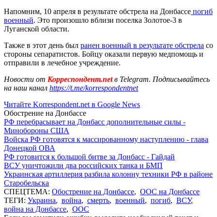
Напомним, 10 апреля в результате обстрела на Донбассе
погиб
военный
. Это произошло вблизи поселка Золотое-3 в
Луганской области.
Также в этот день был
ранен военный в результате обстрела
со
стороны сепаратистов. Бойцу оказали первую медпомощь и
отправили в лечебное учреждение.
Новости от
Корреспондент.net
в Telegram. Подписывайтесь
на наш канал
https://t.me/korrespondentnet
Читайте Korrespondent.net в Google News
Обострение на Донбассе
РФ перебрасывает на Донбасс дополнительные силы -
Минобороны США
Войска РФ готовятся к массированному наступлению - глава
Донецкой ОВА
РФ готовится к большой битве за Донбасс - Гайдай
ВСУ уничтожили два российских танка и БМП
Украинская артиллерия разбила колонну техники РФ в районе
Старобельска
СПЕЦТЕМА:
Обострение на Донбассе
,
ООС на Донбассе
ТЕГИ:
Украина
,
война
,
смерть
,
военный
,
погиб
,
ВСУ
,
война на Донбассе
,
ООС