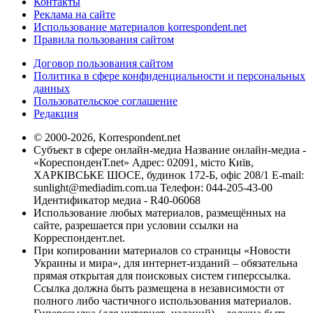
Контакты
Реклама на сайте
Использование материалов korrespondent.net
Правила пользования сайтом
Договор пользования сайтом
Политика в сфере конфиденциальности и персональных
данных
Пользовательское соглашение
Редакция
© 2000-2026, Korrespondent.net
Субъект в сфере онлайн-медиа Название онлайн-медиа -
«КореспонденТ.net» Адрес: 02091, місто Київ,
ХАРКІВСЬКЕ ШОСЕ, будинок 172-Б, офіс 208/1 E-mail:
sunlight@mediadim.com.ua
Телефон: 044-205-43-00
Идентификатор медиа - R40-06068
Использование любых материалов, размещённых на
сайте, разрешается при условии ссылки на
Корреспондент.net.
При копировании материалов со страницы «Новости
Украины и мира», для интернет-изданий – обязательна
прямая открытая для поисковых систем гиперссылка.
Ссылка должна быть размещена в независимости от
полного либо частичного использования материалов.