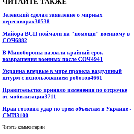
ЧИТАЙТЕ ТАКЖЕ
Зеленский сделал заявление о мирных
переговорах
30538
Майора ВСП поймали на "помощи" военному в
СОЧ
6882
В Минобороны назвали крайний срок
возвращения военных после СОЧ
4941
Украина впервые в мире провела воздушный
штурм с использованием роботов
4661
Правительство приняло изменения по отсрочке
от мобилизации
3711
Иран готовил удар по трем объектам в Украине -
СМИ
3100
Читать комментарии