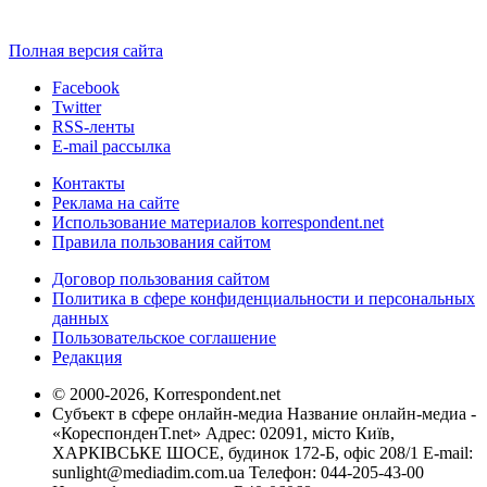
Полная версия сайта
Facebook
Twitter
RSS-ленты
E-mail рассылка
Контакты
Реклама на сайте
Использование материалов korrespondent.net
Правила пользования сайтом
Договор пользования сайтом
Политика в сфере конфиденциальности и персональных
данных
Пользовательское соглашение
Редакция
© 2000-2026, Korrespondent.net
Субъект в сфере онлайн-медиа Название онлайн-медиа -
«КореспонденТ.net» Адрес: 02091, місто Київ,
ХАРКІВСЬКЕ ШОСЕ, будинок 172-Б, офіс 208/1 E-mail:
sunlight@mediadim.com.ua
Телефон: 044-205-43-00