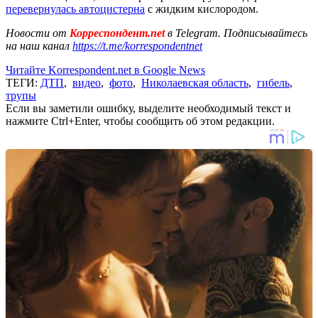
перевернулась автоцистерна
с жидким кислородом.
Новости от
Корреспондент.net
в Telegram. Подписывайтесь
на наш канал
https://t.me/korrespondentnet
Читайте Korrespondent.net в Google News
ТЕГИ:
ДТП
,
видео
,
фото
,
Николаевская область
,
гибель
,
трупы
Если вы заметили ошибку, выделите необходимый текст и
нажмите Ctrl+Enter, чтобы сообщить об этом редакции.