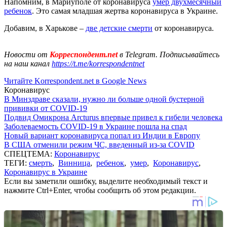
Напомним, в Мариуполе от коронавируса
умер двухмесячный
ребенок
. Это самая младшая жертва коронавируса в Украине.
Добавим, в Харькове –
две детские смерти
от коронавируса.
Новости от
Корреспондент.net
в Telegram. Подписывайтесь
на наш канал
https://t.me/korrespondentnet
Читайте Korrespondent.net в Google News
Коронавирус
В Минздраве сказали, нужно ли больше одной бустерной
прививки от COVID-19
Подвид Омикрона Arcturus впервые привел к гибели человека
Заболеваемость COVID-19 в Украине пошла на спад
Новый вариант коронавируса попал из Индии в Европу
В США отменили режим ЧС, введенный из-за COVID
СПЕЦТЕМА:
Коронавирус
ТЕГИ:
смерть
,
Винница
,
ребенок
,
умер
,
Коронавирус
,
Коронавирус в Украине
Если вы заметили ошибку, выделите необходимый текст и
нажмите Ctrl+Enter, чтобы сообщить об этом редакции.