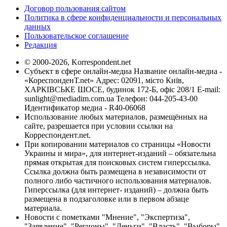
Договор пользования сайтом
Политика в сфере конфиденциальности и персональных
данных
Пользовательское соглашение
Редакция
© 2000-2026, Korrespondent.net
Субъект в сфере онлайн-медиа Название онлайн-медиа -
«КореспонденТ.net» Адрес: 02091, місто Київ,
ХАРКІВСЬКЕ ШОСЕ, будинок 172-Б, офіс 208/1 E-mail:
sunlight@mediadim.com.ua
Телефон: 044-205-43-00
Идентификатор медиа - R40-06068
Использование любых материалов, размещённых на
сайте, разрешается при условии ссылки на
Корреспондент.net.
При копировании материалов со страницы «Новости
Украины и мира», для интернет-изданий – обязательна
прямая открытая для поисковых систем гиперссылка.
Ссылка должна быть размещена в независимости от
полного либо частичного использования материалов.
Гиперссылка (для интернет- изданий) – должна быть
размещена в подзаголовке или в первом абзаце
материала.
Новости с пометками "Мнение", "Экспертиза",
"Заявление", "Регионы", "Деньги", "Власть", "Выборы",