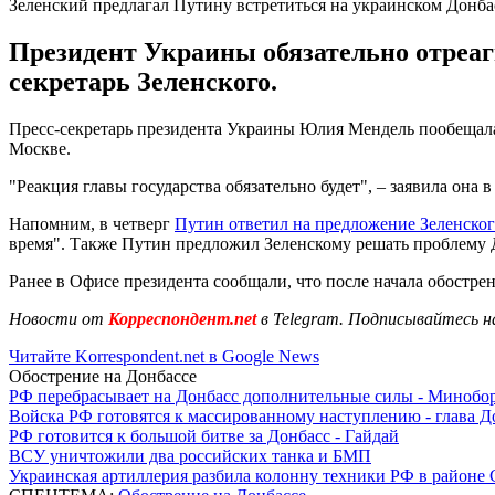
Зеленский предлагал Путину встретиться на украинском Донба
Президент Украины обязательно отреаг
секретарь Зеленского.
Пресс-секретарь президента Украины Юлия Мендель пообещала
Москве.
"Реакция главы государства обязательно будет", – заявила она
Напомним, в четверг
Путин ответил на предложение Зеленско
время". Также Путин предложил Зеленскому решать проблему Д
Ранее в Офисе президента сообщали, что после начала обостре
Новости от
Корреспондент.net
в Telegram. Подписывайтесь н
Читайте Korrespondent.net в Google News
Обострение на Донбассе
РФ перебрасывает на Донбасс дополнительные силы - Мино
Войска РФ готовятся к массированному наступлению - глава 
РФ готовится к большой битве за Донбасс - Гайдай
ВСУ уничтожили два российских танка и БМП
Украинская артиллерия разбила колонну техники РФ в районе 