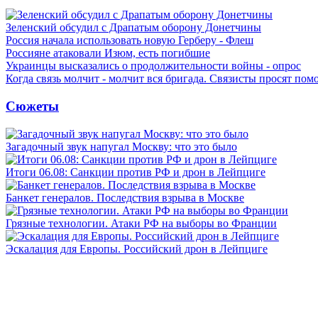
Зеленский обсудил с Драпатым оборону Донетчины
Россия начала использовать новую Герберу - Флеш
Россияне атаковали Изюм, есть погибшие
Украинцы высказались о продолжительности войны - опрос
Когда связь молчит - молчит вся бригада. Связисты просят по
Сюжеты
Загадочный звук напугал Москву: что это было
Итоги 06.08: Санкции против РФ и дрон в Лейпциге
Банкет генералов. Последствия взрыва в Москве
Грязные технологии. Атаки РФ на выборы во Франции
Эскалация для Европы. Российский дрон в Лейпциге