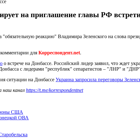
ссе
ирует на приглашение главы РФ встретит
 "обязательную реакцию" Владимира Зеленского на слова прези
 в комментарии для
Корреспондент.net
.
го
о встрече на Донбассе. Российский лидер заявил, что ждет укр
онбасса с лидерами "республик" сепаратистов – "ЛНР" и "ДНР"
ния ситуации на Донбассе
Украина запросила переговоры Зеленс
а наш канал
https://t.me/korrespondentnet
бороны США
Донецкой ОВА
Старобельска