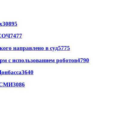
х
30895
 СОЧ
7477
кого направлено в суд
5775
рм с использованием роботов
4790
Донбасса
3640
- СМИ
3086