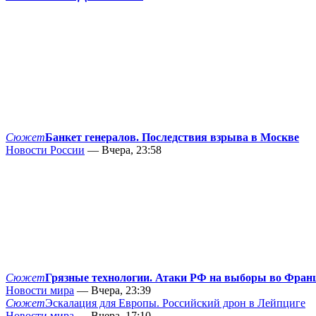
Сюжет
Банкет генералов. Последствия взрыва в Москве
Новости России
— Вчера, 23:58
Сюжет
Грязные технологии. Атаки РФ на выборы во Фран
Новости мира
— Вчера, 23:39
Сюжет
Эскалация для Европы. Российский дрон в Лейпциге
Новости мира
— Вчера, 17:10