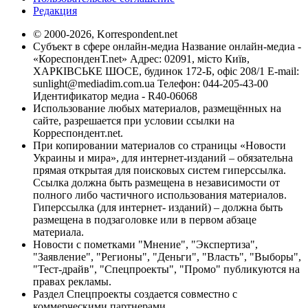
Редакция
© 2000-2026, Korrespondent.net
Субъект в сфере онлайн-медиа Название онлайн-медиа -
«КореспонденТ.net» Адрес: 02091, місто Київ,
ХАРКІВСЬКЕ ШОСЕ, будинок 172-Б, офіс 208/1 E-mail:
sunlight@mediadim.com.ua
Телефон: 044-205-43-00
Идентификатор медиа - R40-06068
Использование любых материалов, размещённых на
сайте, разрешается при условии ссылки на
Корреспондент.net.
При копировании материалов со страницы «Новости
Украины и мира», для интернет-изданий – обязательна
прямая открытая для поисковых систем гиперссылка.
Ссылка должна быть размещена в независимости от
полного либо частичного использования материалов.
Гиперссылка (для интернет- изданий) – должна быть
размещена в подзаголовке или в первом абзаце
материала.
Новости с пометками "Мнение", "Экспертиза",
"Заявление", "Регионы", "Деньги", "Власть", "Выборы",
"Тест-драйв", "Спецпроекты", "Промо" публикуются на
правах рекламы.
Раздел Спецпроекты создается совместно с
коммерческими партнерами.