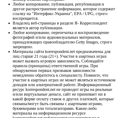
Любое копирование, публикация, републикация и
другое распространение информации, которое содержит
ссылку на "Интерфакс-Украина", EPA / UPG, строго
воспрещается.
Владелец веб-страницы в разделе Я- Корреспондент
является автор публикации.
Любое копирование, перепечатка и воспроизведение
фотографий и/или аудиовизуальных материалов,
принадлежащих правообладателю Getty Images, строго
запрещено.
Материалы сайта korrespondent.net предназначены для
лиц старше 21 года (21+). Участие в азартных играх
может вызвать игровую зависимость. Соблюдайте
правила (принципы) ответственной игры. При
обнаружении первых признаков зависимости
немедленно обратитесь к специалисту. Помните, что
участие в азартных играх не может являться источником
доходов или альтернативой работе. Информационный
ресурс korrespondent.net не проводит игры на реальные
и/или виртуальные деньги, сайт не принимает ни в
какой форме оплату ставок и других платежей, которые
связаны/могут быть связаны с азартными играми,
букмекерами или тотализаторами. Какие-либо
материалы на информационном ресурсе
korrespondent.net публикуются исключительно в