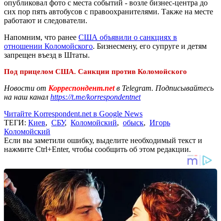
опубликовал фото с места событий - возле бизнес-центра до
сих пор пять автобусов с правоохранителями. Также на месте
работают и следователи.
Напомним, что ранее
США объявили о санкциях в
отношении Коломойского
. Бизнесмену, его супруге и детям
запрещен въезд в Штаты.
Под прицелом США. Санкции против Коломойского
Новости от
Корреспондент.net
в Telegram. Подписывайтесь
на наш канал
https://t.me/korrespondentnet
Читайте Korrespondent.net в Google News
ТЕГИ:
Киев
,
СБУ
,
Коломойский
,
обыск
,
Игорь
Коломойский
Если вы заметили ошибку, выделите необходимый текст и
нажмите Ctrl+Enter, чтобы сообщить об этом редакции.