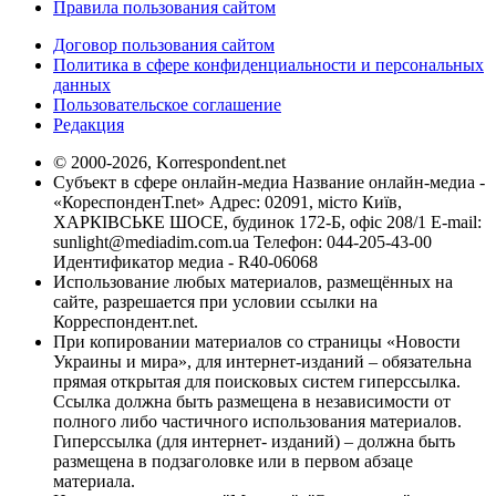
Правила пользования сайтом
Договор пользования сайтом
Политика в сфере конфиденциальности и персональных
данных
Пользовательское соглашение
Редакция
© 2000-2026, Korrespondent.net
Субъект в сфере онлайн-медиа Название онлайн-медиа -
«КореспонденТ.net» Адрес: 02091, місто Київ,
ХАРКІВСЬКЕ ШОСЕ, будинок 172-Б, офіс 208/1 E-mail:
sunlight@mediadim.com.ua
Телефон: 044-205-43-00
Идентификатор медиа - R40-06068
Использование любых материалов, размещённых на
сайте, разрешается при условии ссылки на
Корреспондент.net.
При копировании материалов со страницы «Новости
Украины и мира», для интернет-изданий – обязательна
прямая открытая для поисковых систем гиперссылка.
Ссылка должна быть размещена в независимости от
полного либо частичного использования материалов.
Гиперссылка (для интернет- изданий) – должна быть
размещена в подзаголовке или в первом абзаце
материала.