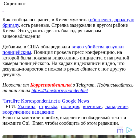
Скриншот
Как сообщалось ранее, в Киеве мужчина
обстрелял дорожную
бригаду
, есть раненые. Стрелка задержали в другом районе
Киева. Это удалось сделать благодаря камерам
видеонаблюдения.
Добавим, в США обнародовали
видео убийства девушки
полицейским
. Полиция провела пресс-конференцию, на
которой была показана видеозапись инцидента с нагрудной
камеры полицейского. На кадрах видеозаписи видно, что
девушка-подросток с ножом в руках сбивает с ног другую
девушку.
Новости от
Корреспондент.net
в Telegram. Подписывайтесь
на наш канал
https://t.me/korrespondentnet
Читайте Korrespondent.net в Google News
ТЕГИ:
Украина
,
стрельба
,
полиция
,
военный
,
нападение
,
вооруженное нападение
Если вы заметили ошибку, выделите необходимый текст и
нажмите Ctrl+Enter, чтобы сообщить об этом редакции.