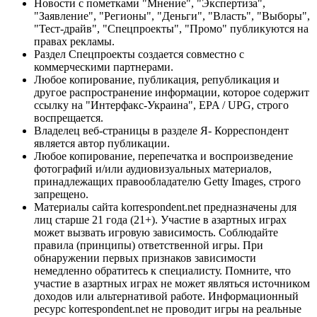
Новости с пометками "Мнение", "Экспертиза",
"Заявление", "Регионы", "Деньги", "Власть", "Выборы",
"Тест-драйв", "Спецпроекты", "Промо" публикуются на
правах рекламы.
Раздел Спецпроекты создается совместно с
коммерческими партнерами.
Любое копирование, публикация, републикация и
другое распространение информации, которое содержит
ссылку на "Интерфакс-Украина", EPA / UPG, строго
воспрещается.
Владелец веб-страницы в разделе Я- Корреспондент
является автор публикации.
Любое копирование, перепечатка и воспроизведение
фотографий и/или аудиовизуальных материалов,
принадлежащих правообладателю Getty Images, строго
запрещено.
Материалы сайта korrespondent.net предназначены для
лиц старше 21 года (21+). Участие в азартных играх
может вызвать игровую зависимость. Соблюдайте
правила (принципы) ответственной игры. При
обнаружении первых признаков зависимости
немедленно обратитесь к специалисту. Помните, что
участие в азартных играх не может являться источником
доходов или альтернативой работе. Информационный
ресурс korrespondent.net не проводит игры на реальные