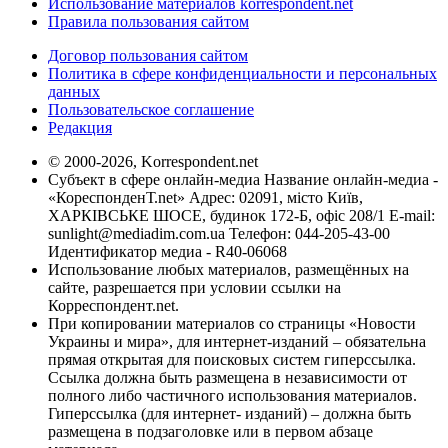
Использование материалов korrespondent.net
Правила пользования сайтом
Договор пользования сайтом
Политика в сфере конфиденциальности и персональных
данных
Пользовательское соглашение
Редакция
© 2000-2026, Korrespondent.net
Субъект в сфере онлайн-медиа Название онлайн-медиа -
«КореспонденТ.net» Адрес: 02091, місто Київ,
ХАРКІВСЬКЕ ШОСЕ, будинок 172-Б, офіс 208/1 E-mail:
sunlight@mediadim.com.ua
Телефон: 044-205-43-00
Идентификатор медиа - R40-06068
Использование любых материалов, размещённых на
сайте, разрешается при условии ссылки на
Корреспондент.net.
При копировании материалов со страницы «Новости
Украины и мира», для интернет-изданий – обязательна
прямая открытая для поисковых систем гиперссылка.
Ссылка должна быть размещена в независимости от
полного либо частичного использования материалов.
Гиперссылка (для интернет- изданий) – должна быть
размещена в подзаголовке или в первом абзаце