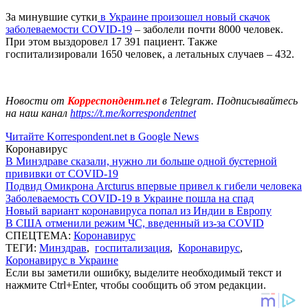
За минувшие сутки
в Украине произошел новый скачок
заболеваемости COVID-19
– заболели почти 8000 человек.
При этом выздоровел 17 391 пациент. Также
госпитализировали 1650 человек, а летальных случаев – 432.
Новости от
Корреспондент.net
в Telegram. Подписывайтесь
на наш канал
https://t.me/korrespondentnet
Читайте Korrespondent.net в Google News
Коронавирус
В Минздраве сказали, нужно ли больше одной бустерной
прививки от COVID-19
Подвид Омикрона Arcturus впервые привел к гибели человека
Заболеваемость COVID-19 в Украине пошла на спад
Новый вариант коронавируса попал из Индии в Европу
В США отменили режим ЧС, введенный из-за COVID
СПЕЦТЕМА:
Коронавирус
ТЕГИ:
Минздрав
,
госпитализация
,
Коронавирус
,
Коронавирус в Украине
Если вы заметили ошибку, выделите необходимый текст и
нажмите Ctrl+Enter, чтобы сообщить об этом редакции.