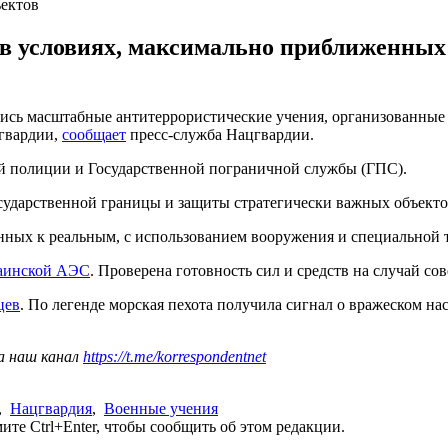
ъектов
в условиях, максимально приближенных 
лись масштабные антитеррористические учения, организованные
гвардии,
сообщает
пресс-служба Нацгвардии.
й полиции и Государственной пограничной службы (ГПС).
сударственной границы и защиты стратегически важных объекто
ных к реальным, с использованием вооружения и специальной 
аинской АЭС
. Проверена готовность сил и средств на случай со
цев
. По легенде морская пехота получила сигнал о вражеском н
а наш канал
https://t.me/korrespondentnet
,
Нацгвардия
,
Военные учения
те Ctrl+Enter, чтобы сообщить об этом редакции.