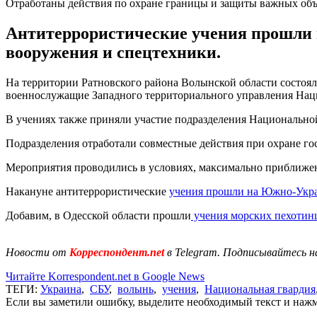
Отработаны действия по охране границы и защиты важных об
Антитеррористические учения прошли 
вооружения и спецтехники.
На территории Ратновского района Волынской области состоя
военнослужащие Западного территориального управления Нац
В учениях также приняли участие подразделения Национально
Подразделения отработали совместные действия при охране го
Мероприятия проводились в условиях, максимально приближен
Накануне антитеррористические
учения прошли на Южно-Укр
Добавим, в Одесской области прошли
учения морских пехотин
Новости от
Корреспондент.net
в Telegram. Подписывайтесь н
Читайте Korrespondent.net в Google News
ТЕГИ:
Украина
,
СБУ
,
волынь
,
учения
,
Национальная гвардия
Если вы заметили ошибку, выделите необходимый текст и нажми