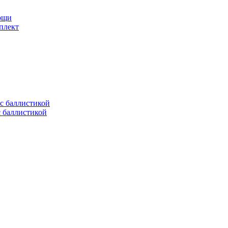
мощи
плект
с баллистикой