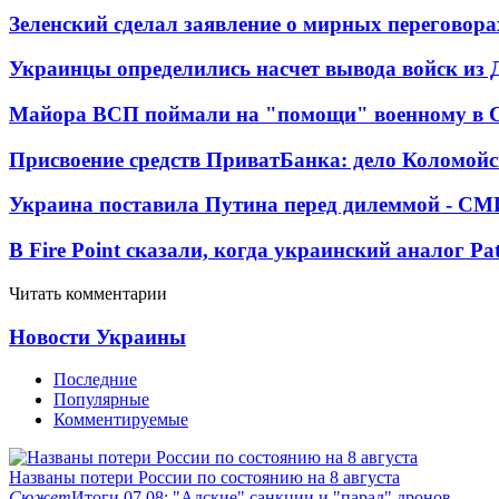
Зеленский сделал заявление о мирных переговора
Украинцы определились насчет вывода войск из 
Майора ВСП поймали на "помощи" военному в
Присвоение средств ПриватБанка: дело Коломойс
Украина поставила Путина перед дилеммой - СМ
В Fire Point сказали, когда украинский аналог Pa
Читать комментарии
Новости Украины
Последние
Популярные
Комментируемые
Названы потери России по состоянию на 8 августа
Сюжет
Итоги 07.08: "Адские" санкции и "парад" дронов