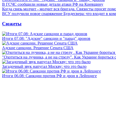
В ГСЧС сообщили новые детали атаки РФ на Киевщину
Когда связь молчит - молчит вся бригада. Связисты просят по
ВСУ получили новое снаряжение Бундесвера: что входит в ком
Сюжеты
Итоги 07.08: "Адские" санкции и "парад" дронов
Адские санкции. Решение Сената США
"Охотиться на лучника, а не на стрелу". Как Украине бороться 
Загадочный звук напугал Москву: что это было
Итоги 06.08: Санкции против РФ и дрон в Лейпциге