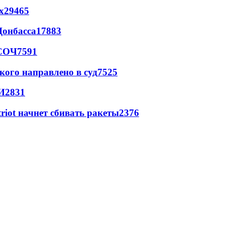
х
29465
Донбасса
17883
 СОЧ
7591
кого направлено в суд
7525
И
2831
triot начнет сбивать ракеты
2376