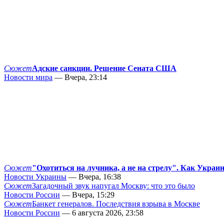
Сюжет
Адские санкции. Решение Сената США
Новости мира
— Вчера, 23:14
Сюжет
"Охотиться на лучника, а не на стрелу". Как Украи
Новости Украины
— Вчера, 16:38
Сюжет
Загадочный звук напугал Москву: что это было
Новости России
— Вчера, 15:29
Сюжет
Банкет генералов. Последствия взрыва в Москве
Новости России
— 6 августа 2026, 23:58