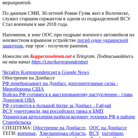
мероприятий.
По данным СМИ, 30-летний Роман Гуляк жил в Волочиске,
служил старшим сержантом в одном из подразделений ВСУ.
Стал военным в мае 2018 года.
Напомним, в зоне ООС при подрыве военного автомобиля на
неизвестном взрывном устройстве
погиб один украинский
защитник
, еще трое - получили ранения.
Новости от
Корреспондент.net
в Telegram. Подписывайтесь
на наш канал
https://t.me/korrespondentnet
Читайте Korrespondent.net в Google News
Обострение на Донбассе
РФ перебрасывает на Донбасс дополнительные силы -
Минобороны США
Войска РФ готовятся к массированному наступлению - глава
Донецкой ОВА
РФ готовится к большой битве за Донбасс - Гайдай
ВСУ уничтожили два российских танка и БМП
Украинская артиллерия разбила колонну техники РФ в районе
Старобельска
СПЕЦТЕМА:
Обострение на Донбассе
,
ООС на Донбассе
ТЕГИ:
военные
,
Хмельницька область
,
ВСУ
,
погибшие
,