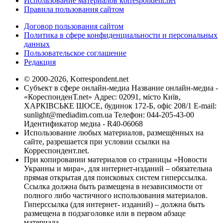
Использование материалов korrespondent.net
Правила пользования сайтом
Договор пользования сайтом
Политика в сфере конфиденциальности и персональных
данных
Пользовательское соглашение
Редакция
© 2000-2026, Korrespondent.net
Субъект в сфере онлайн-медиа Название онлайн-медиа -
«КореспонденТ.net» Адрес: 02091, місто Київ,
ХАРКІВСЬКЕ ШОСЕ, будинок 172-Б, офіс 208/1 E-mail:
sunlight@mediadim.com.ua
Телефон: 044-205-43-00
Идентификатор медиа - R40-06068
Использование любых материалов, размещённых на
сайте, разрешается при условии ссылки на
Корреспондент.net.
При копировании материалов со страницы «Новости
Украины и мира», для интернет-изданий – обязательна
прямая открытая для поисковых систем гиперссылка.
Ссылка должна быть размещена в независимости от
полного либо частичного использования материалов.
Гиперссылка (для интернет- изданий) – должна быть
размещена в подзаголовке или в первом абзаце
материала.