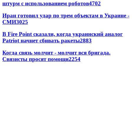
штурм с использованием роботов
4702
Иран готовил удар по трем объектам в Украине -
СМИ
3025
В Fire Point сказали, когда украинский аналог
Patriot начнет сбивать ракеты
2883
Когда связь молчит - молчит вся бригада.
Связисты просят помощи
2254