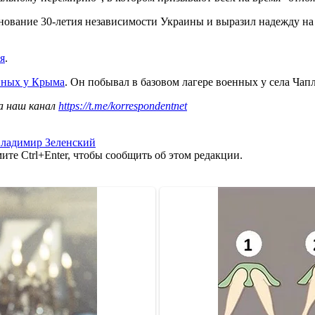
нование 30-летия независимости Украины и выразил надежду на 
я
.
нных у Крыма
. Он побывал в базовом лагере военных у села Ча
а наш канал
https://t.me/korrespondentnet
ладимир Зеленский
те Ctrl+Enter, чтобы сообщить об этом редакции.