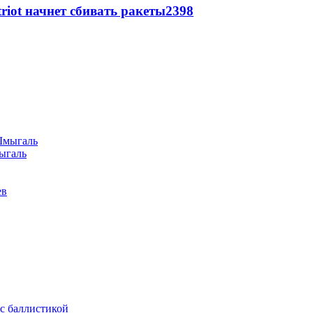
triot начнет сбивать ракеты
2398
ыгаль
ев