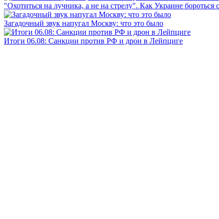
"Охотиться на лучника, а не на стрелу". Как Украине бороться 
Загадочный звук напугал Москву: что это было
Итоги 06.08: Санкции против РФ и дрон в Лейпциге