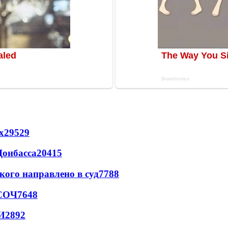
х
29529
Донбасса
20415
кого направлено в суд
7788
 СОЧ
7648
И
2892