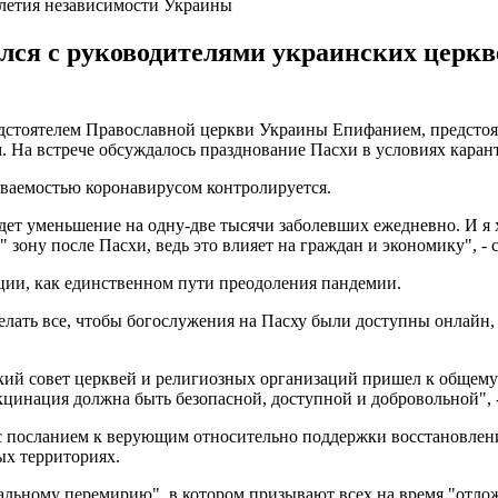
-летия независимости Украины
ился с руководителями украинских церк
едстоятелем Православной церкви Украины Епифанием, предсто
 На встрече обсуждалось празднование Пасхи в условиях каран
леваемостью коронавирусом контролируется.
идет уменьшение на одну-две тысячи заболевших ежедневно. И я 
зону после Пасхи, ведь это влияет на граждан и экономику", - с
ции, как единственном пути преодоления пандемии.
елать все, чтобы богослужения на Пасху были доступны онлайн,
ский совет церквей и религиозных организаций пришел к общем
акцинация должна быть безопасной, доступной и добровольной",
 с посланием к верующим относительно поддержки восстановлен
ых территориях.
альному перемирию", в котором призывают всех на время "отло