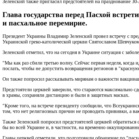
Зеленский также пригласил предстоятелей на празднование 30
Глава государства перед Пасхой встрет
и пасхальное перемирие.
Президент Украины Владимир Зеленский провел встречу с пр
Украинской греко-католической церкви Святославом Шевчуком.
Зеленский отметил, что на сегодня в Украине ситуация с забо
"Мы как раз сбили третью волну. Сейчас первая неделя, когда 
послать, чтобы не допустить возвращения регионов в "красную" 
Он также попросил рассказывать мирянам о важности вакцина
Предстоятели церквей заверили, что стараются максимально сд
в храмы, сохраняли дистанцию и были в защитных масках.
"Кроме того, на встрече президенту сообщили, что Всеукраин
том, что нет религиозных причин не проводить прививки, а в
Также Зеленский попросил предстоятелей церквей обратиться
бы во всей Украине и, в частности, на временно оккупированн
Главы церквей отметили, что подготовили обращение по "пасх