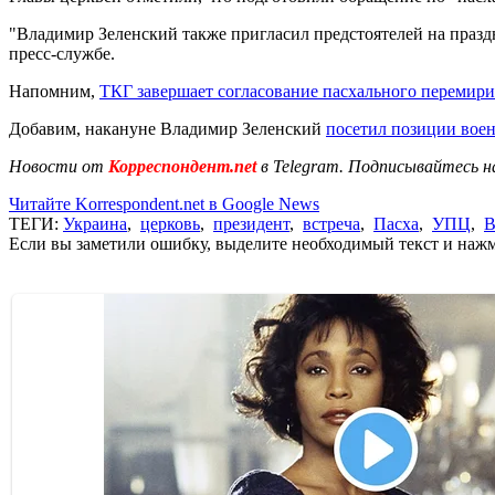
"Владимир Зеленский также пригласил предстоятелей на празд
пресс-службе.
Напомним,
ТКГ завершает согласование пасхального перемири
Добавим, накануне Владимир Зеленский
посетил позиции вое
Новости от
Корреспондент.net
в Telegram. Подписывайтесь н
Читайте Korrespondent.net в Google News
ТЕГИ:
Украина
,
церковь
,
президент
,
встреча
,
Пасха
,
УПЦ
,
В
Если вы заметили ошибку, выделите необходимый текст и нажми