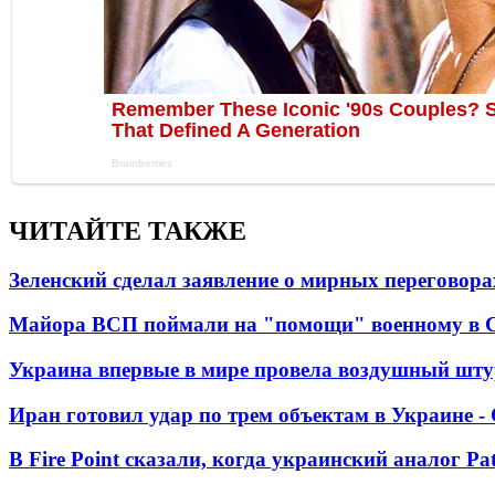
ЧИТАЙТЕ ТАКЖЕ
Зеленский сделал заявление о мирных переговора
Майора ВСП поймали на "помощи" военному в
Украина впервые в мире провела воздушный шту
Иран готовил удар по трем объектам в Украине 
В Fire Point сказали, когда украинский аналог Pa