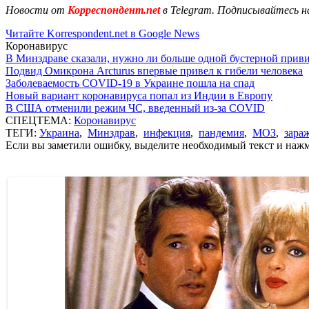
Новости от
Корреспондент.net
в Telegram. Подписывайтесь н
Читайте Korrespondent.net в Google News
Коронавирус
В Минздраве сказали, нужно ли больше одной бустерной прив
Подвид Омикрона Arcturus впервые привел к гибели человека
Заболеваемость COVID-19 в Украине пошла на спад
Новый вариант коронавируса попал из Индии в Европу
В США отменили режим ЧС, введенный из-за COVID
СПЕЦТЕМА:
Коронавирус
ТЕГИ:
Украина
,
Минздрав
,
инфекция
,
пандемия
,
МОЗ
,
зара
Если вы заметили ошибку, выделите необходимый текст и нажми