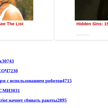
х
30743
 СОЧ
7230
рм с использованием роботов
4715
- СМИ
3031
triot начнет сбивать ракеты
2895