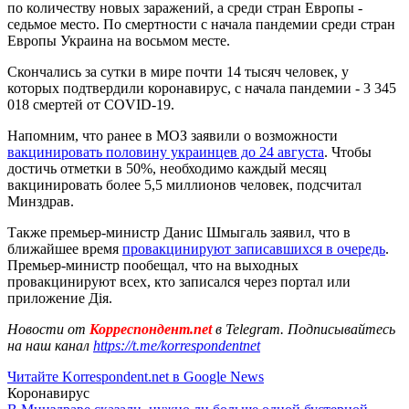
по количеству новых заражений, а среди стран Европы -
седьмое место. По смертности с начала пандемии среди стран
Европы Украина на восьмом месте.
Скончались за сутки в мире почти 14 тысяч человек, у
которых подтвердили коронавирус, с начала пандемии - 3 345
018 смертей от COVID-19.
Напомним, что ранее в МОЗ заявили о возможности
вакцинировать половину украинцев до 24 августа
. Чтобы
достичь отметки в 50%, необходимо каждый месяц
вакцинировать более 5,5 миллионов человек, подсчитал
Минздрав.
Также премьер-министр Данис Шмыгаль заявил, что в
ближайшее время
провакцинируют записавшихся в очередь
.
Премьер-министр пообещал, что на выходных
провакцинируют всех, кто записался через портал или
приложение Дія.
Новости от
Корреспондент.net
в Telegram. Подписывайтесь
на наш канал
https://t.me/korrespondentnet
Читайте Korrespondent.net в Google News
Коронавирус