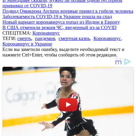
В Минздраве сказали, нужно ли больше одной бустерной
прививки от COVID-19
Подвид Омикрона Arcturus впервые привел к гибели человека
Заболеваемость COVID-19 в Украине пошла на спад
Новый вариант коронавируса попал из Индии в Европу
В США отменили режим ЧС, введенный из-за COVID
СПЕЦТЕМА:
Коронавирус
ТЕГИ:
смерть
,
пандемия
,
смертная казнь
,
Коронавирус
,
Коронавирус в Украине
Если вы заметили ошибку, выделите необходимый текст и
нажмите Ctrl+Enter, чтобы сообщить об этом редакции.