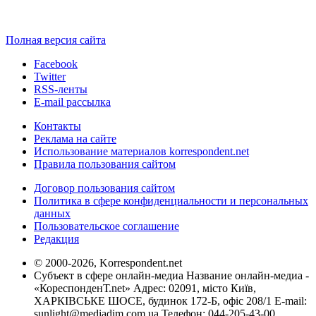
Полная версия сайта
Facebook
Twitter
RSS-ленты
E-mail рассылка
Контакты
Реклама на сайте
Использование материалов korrespondent.net
Правила пользования сайтом
Договор пользования сайтом
Политика в сфере конфиденциальности и персональных
данных
Пользовательское соглашение
Редакция
© 2000-2026, Korrespondent.net
Субъект в сфере онлайн-медиа Название онлайн-медиа -
«КореспонденТ.net» Адрес: 02091, місто Київ,
ХАРКІВСЬКЕ ШОСЕ, будинок 172-Б, офіс 208/1 E-mail:
sunlight@mediadim.com.ua
Телефон: 044-205-43-00