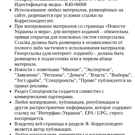
Идентификатор медиа - R40-06068
Использование любых материалов, размещённых на
сайте, разрешается при условии ссылки на
Корреспондент.net.
При копировании материалов со страницы «Новости
Украины и мира», для интернет-изданий – обязательна
прямая открытая для поисковых систем гиперссылка.
Ссылка должна быть размещена в независимости от
полного либо частичного использования материалов.
Гиперссылка (для интернет- изданий) – должна быть
размещена в подзаголовке или в первом абзаце
материала.
Новости с пометками "Мнение", "Экспертиза",
"Заявление", "Регионы", "Деньги", "Власть", "Выборы",
"Тест-драйв", "Спецпроекты", "Промо" публикуются на
правах рекламы.
Раздел Спецпроекты создается совместно с
коммерческими партнерами.
Любое копирование, публикация, републикация и
другое распространение информации, которое содержит
ссылку на "Интерфакс-Украина", EPA / UPG, строго
воспрещается.
Владелец веб-страницы в разделе Я- Корреспондент
является автор публикации.
Любое копирование, перепечатка и воспроизведение