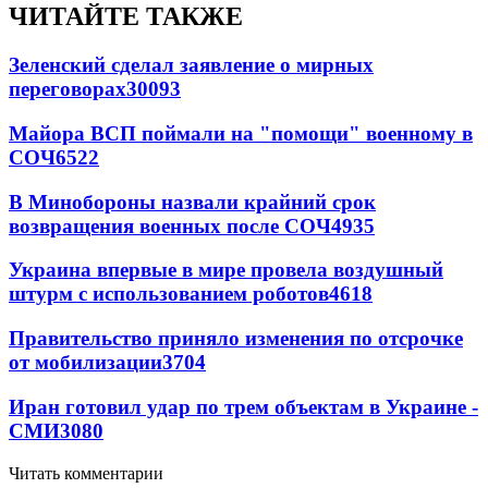
ЧИТАЙТЕ ТАКЖЕ
Зеленский сделал заявление о мирных
переговорах
30093
Майора ВСП поймали на "помощи" военному в
СОЧ
6522
В Минобороны назвали крайний срок
возвращения военных после СОЧ
4935
Украина впервые в мире провела воздушный
штурм с использованием роботов
4618
Правительство приняло изменения по отсрочке
от мобилизации
3704
Иран готовил удар по трем объектам в Украине -
СМИ
3080
Читать комментарии