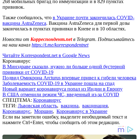
268 мобильных бригад по иммунизации и в 829 пунктах
прививок.
Также сообщалось, что
в Украине почти закончилась COVID-
вакцина AstraZeneca
. Вакцина AstraZeneca для первой дозы
закончилась в пунктах прививки в Киеве и в 10 областях.
Новости от
Корреспондент.net
в Telegram. Подписывайтесь
на наш канал
https://t.me/korrespondentnet
Читайте Korrespondent.net в Google News
Коронавирус
В Минздраве сказали, нужно ли больше одной бустерной
прививки от COVID-19
Подвид Омикрона Arcturus впервые привел к гибели человека
Заболеваемость COVID-19 в Украине пошла на спад
Новый вариант коронавируса попал из Индии в Европу
В США отменили режим ЧС, введенный из-за COVID
СПЕЦТЕМА:
Коронавирус
ТЕГИ:
Львовская область
,
вакцина
,
вакцинация
,
Коронавирус
,
Моршин
,
Коронавирус в Украине
Если вы заметили ошибку, выделите необходимый текст и
нажмите Ctrl+Enter, чтобы сообщить об этом редакции.