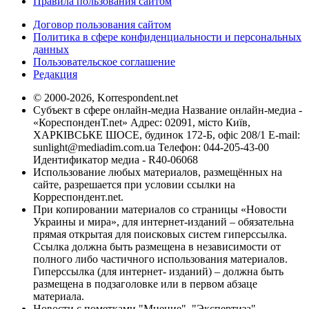
Правила пользования сайтом
Договор пользования сайтом
Политика в сфере конфиденциальности и персональных
данных
Пользовательское соглашение
Редакция
© 2000-2026, Korrespondent.net
Субъект в сфере онлайн-медиа Название онлайн-медиа -
«КореспонденТ.net» Адрес: 02091, місто Київ,
ХАРКІВСЬКЕ ШОСЕ, будинок 172-Б, офіс 208/1 E-mail:
sunlight@mediadim.com.ua
Телефон: 044-205-43-00
Идентификатор медиа - R40-06068
Использование любых материалов, размещённых на
сайте, разрешается при условии ссылки на
Корреспондент.net.
При копировании материалов со страницы «Новости
Украины и мира», для интернет-изданий – обязательна
прямая открытая для поисковых систем гиперссылка.
Ссылка должна быть размещена в независимости от
полного либо частичного использования материалов.
Гиперссылка (для интернет- изданий) – должна быть
размещена в подзаголовке или в первом абзаце
материала.
Новости с пометками "Мнение", "Экспертиза",