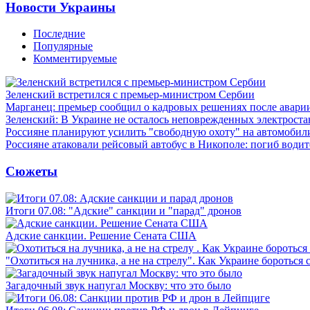
Новости Украины
Последние
Популярные
Комментируемые
Зеленский встретился с премьер-министром Сербии
Марганец: премьер сообщил о кадровых решениях после авари
Зеленский: В Украине не осталось неповрежденных электрост
Россияне планируют усилить "свободную охоту" на автомобил
Россияне атаковали рейсовый автобус в Никополе: погиб водит
Сюжеты
Итоги 07.08: "Адские" санкции и "парад" дронов
Адские санкции. Решение Сената США
"Охотиться на лучника, а не на стрелу". Как Украине бороться 
Загадочный звук напугал Москву: что это было