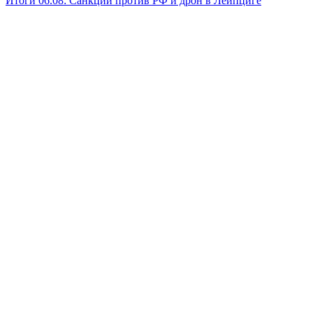
Итоги 06.08: Санкции против РФ и дрон в Лейпциге