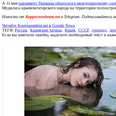
А 11 мая
парламент Украины обратился к международному соо
Меджлиса крымскотатарского народа на территории полуостро
Новости от
Корреспондент.net
в Telegram. Подписывайтесь н
Читайте Korrespondent.net в Google News
ТЕГИ:
Россия
,
Крымские татары
,
Крым
,
СССР
,
геноцид
,
деп
Если вы заметили ошибку, выделите необходимый текст и нажми