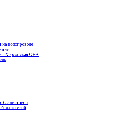
и на водопроводе
анций
и - Херсонская ОВА
ель
с баллистикой