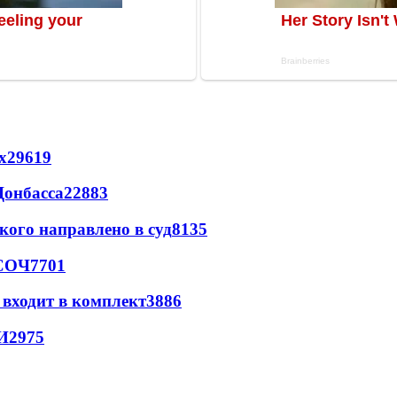
х
29619
Донбасса
22883
кого направлено в суд
8135
 СОЧ
7701
 входит в комплект
3886
И
2975