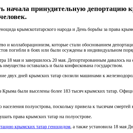
асть начала принудительную депортацию 
человек.
еноцида крымскотатарского народа и День борьбы за права крымс
во и коллаборационизм, которые стали обоснованием депортации
стов погибли в боях или были осуждены в индивидуальном поря
тра 18 мая и завершилось 20 мая. Депортированным давалось на 
ть имущества оставалась и была конфискована государством.
ие двух дней крымских татар свозили машинами к железнодоро
 из Крыма были выселены более 183 тысяч крымских татар. Офици
 населения полуострова, поскольку привела к тысячам смертей к
ушать права крымских татар на полуострове.
ртацию крымских татар геноцидом
, а также установила 18 мая 