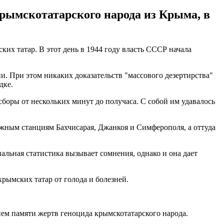
крымскотатарского народа из Крыма, в
ких татар. В этот день в 1944 году власть СССР начала
. При этом никаких доказательств "массового дезертирства"
дке.
сборы от нескольких минут до получаса. С собой им удавалось
жным станциям Бахчисарая, Джанкоя и Симферополя, а оттуда
альная статистика вызывает сомнения, однако и она дает
рымских татар от голода и болезней.
Днем памяти жертв геноцида крымскотатарского народа.