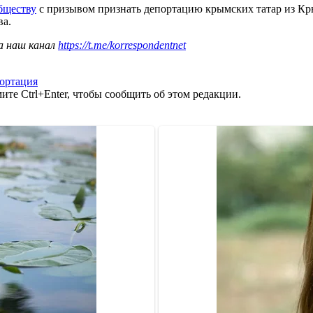
бществу
с призывом признать депортацию крымских татар из Кры
ва.
а наш канал
https://t.me/korrespondentnet
ортация
те Ctrl+Enter, чтобы сообщить об этом редакции.