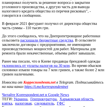
планировал получить за решение вопроса о закрытии
уголовного производства, а другую часть для вывода
налогового кредита общества из перечня рисковых", -
говорится в сообщении.
В феврале 2021 фигурант получил от директора общества
часть суммы - 110 тысяч грн.
До этого сообщалось, что на Днепропетровщине работники
сельсовета
расхищали бюджетные средства
. В сельсовете
заключили договоры с предприятиями, не имеющими
производственных мощностей для работ. Материалы для
ремонта брали некачественные, объемы работ завышали.
Ранее мы писали, что в Киеве продавцы брендовой одежды
уклонились от уплаты налогов на 30 млн
. Во время обысков
силовики изъяли товары на 7 млн гривен, а также более 2 млн
гривен наличными.
Новости от
Корреспондент.net
в Telegram. Подписывайтесь
на наш канал
https://t.me/korrespondentnet
Читайте Korrespondent.net в Google News
ТЕГИ:
Украина
,
Генпрокуратура
,
Харьковская область
,
взятка
,
налоговая
,
следователь
,
ГФС