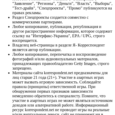
"Заявление", "Регионы", "Деньги", "Власть", "Выборы",
"Тест-драйв", "Спецпроекты", "Промо" публикуются на
правах рекламы.
Раздел Спецпроекты создается совместно с
коммерческими партнерами.
Любое копирование, публикация, републикация и
другое распространение информации, которое содержит
ссылку на "Интерфакс-Украина", EPA / UPG, строго
воспрещается.
Владелец веб-страницы в разделе Я- Корреспондент
является автор публикации.
Любое копирование, перепечатка и воспроизведение
фотографий и/или аудиовизуальных материалов,
принадлежащих правообладателю Getty Images, строго
запрещено.
Материалы сайта korrespondent.net предназначены для
лиц старше 21 года (21+). Участие в азартных играх
может вызвать игровую зависимость. Соблюдайте
правила (принципы) ответственной игры. При
обнаружении первых признаков зависимости
немедленно обратитесь к специалисту. Помните, что
участие в азартных играх не может являться источником
доходов или альтернативой работе. Информационный
ресурс korrespondent.net не проводит игры на реальные
и/или виртуальные деньги, сайт не принимает ни в