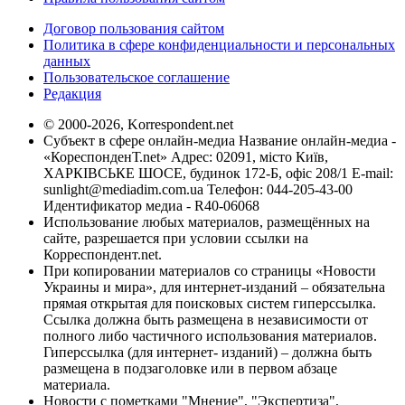
Договор пользования сайтом
Политика в сфере конфиденциальности и персональных
данных
Пользовательское соглашение
Редакция
© 2000-2026, Korrespondent.net
Субъект в сфере онлайн-медиа Название онлайн-медиа -
«КореспонденТ.net» Адрес: 02091, місто Київ,
ХАРКІВСЬКЕ ШОСЕ, будинок 172-Б, офіс 208/1 E-mail:
sunlight@mediadim.com.ua
Телефон: 044-205-43-00
Идентификатор медиа - R40-06068
Использование любых материалов, размещённых на
сайте, разрешается при условии ссылки на
Корреспондент.net.
При копировании материалов со страницы «Новости
Украины и мира», для интернет-изданий – обязательна
прямая открытая для поисковых систем гиперссылка.
Ссылка должна быть размещена в независимости от
полного либо частичного использования материалов.
Гиперссылка (для интернет- изданий) – должна быть
размещена в подзаголовке или в первом абзаце
материала.
Новости с пометками "Мнение", "Экспертиза",