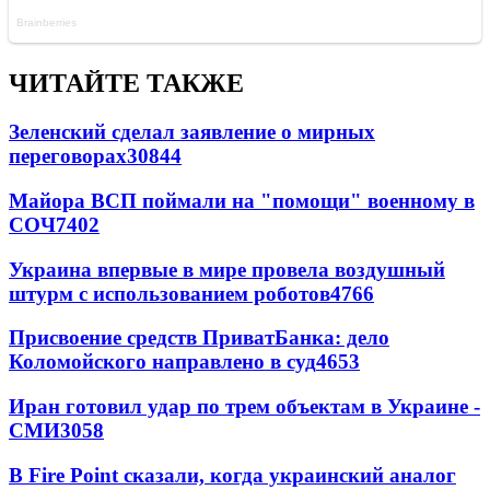
ЧИТАЙТЕ ТАКЖЕ
Зеленский сделал заявление о мирных
переговорах
30844
Майора ВСП поймали на "помощи" военному в
СОЧ
7402
Украина впервые в мире провела воздушный
штурм с использованием роботов
4766
Присвоение средств ПриватБанка: дело
Коломойского направлено в суд
4653
Иран готовил удар по трем объектам в Украине -
СМИ
3058
В Fire Point сказали, когда украинский аналог