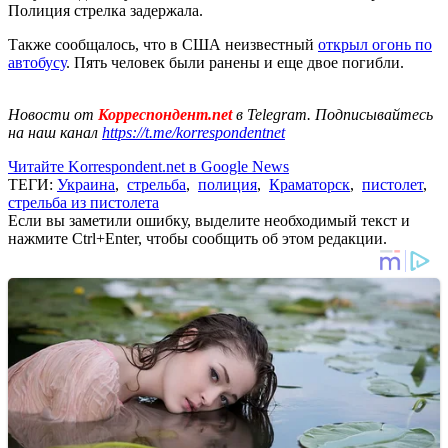
Полиция стрелка задержала.
Также сообщалось, что в США неизвестный
открыл огонь по
автобусу
. Пять человек были ранены и еще двое погибли.
Новости от
Корреспондент.net
в Telegram. Подписывайтесь
на наш канал
https://t.me/korrespondentnet
Читайте Korrespondent.net в Google News
ТЕГИ:
Украина
,
стрельба
,
полиция
,
Краматорск
,
пистолет
,
стрельба из пистолета
Если вы заметили ошибку, выделите необходимый текст и
нажмите Ctrl+Enter, чтобы сообщить об этом редакции.