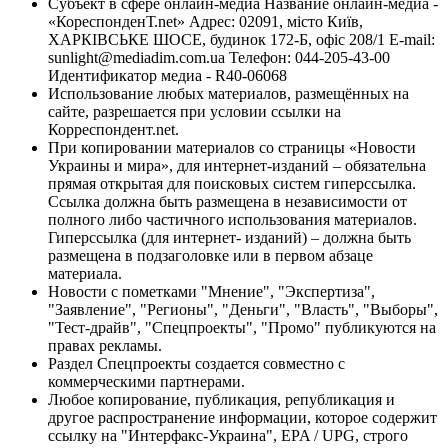
Субъект в сфере онлайн-медиа Название онлайн-медиа -
«КореспонденТ.net» Адрес: 02091, місто Київ,
ХАРКІВСЬКЕ ШОСЕ, будинок 172-Б, офіс 208/1 E-mail:
sunlight@mediadim.com.ua
Телефон: 044-205-43-00
Идентификатор медиа - R40-06068
Использование любых материалов, размещённых на
сайте, разрешается при условии ссылки на
Корреспондент.net.
При копировании материалов со страницы «Новости
Украины и мира», для интернет-изданий – обязательна
прямая открытая для поисковых систем гиперссылка.
Ссылка должна быть размещена в независимости от
полного либо частичного использования материалов.
Гиперссылка (для интернет- изданий) – должна быть
размещена в подзаголовке или в первом абзаце
материала.
Новости с пометками "Мнение", "Экспертиза",
"Заявление", "Регионы", "Деньги", "Власть", "Выборы",
"Тест-драйв", "Спецпроекты", "Промо" публикуются на
правах рекламы.
Раздел Спецпроекты создается совместно с
коммерческими партнерами.
Любое копирование, публикация, републикация и
другое распространение информации, которое содержит
ссылку на "Интерфакс-Украина", EPA / UPG, строго