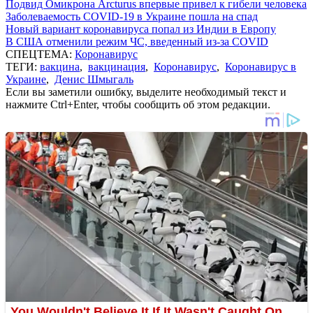
Подвид Омикрона Arcturus впервые привел к гибели человека
Заболеваемость COVID-19 в Украине пошла на спад
Новый вариант коронавируса попал из Индии в Европу
В США отменили режим ЧС, введенный из-за COVID
СПЕЦТЕМА:
Коронавирус
ТЕГИ:
вакцина
,
вакцинация
,
Коронавирус
,
Коронавирус в
Украине
,
Денис Шмыгаль
Если вы заметили ошибку, выделите необходимый текст и
нажмите Ctrl+Enter, чтобы сообщить об этом редакции.