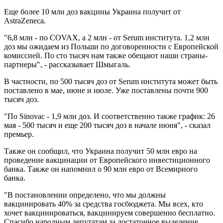
Еще более 10 млн доз вакцины Украина получит от
AstraZeneca.
"6,8 млн - по COVAX, а 2 млн - от Serum института. 1,2 млн
доз мы ожидаем из Польши по договоренности с Европейской
комиссией. По сто тысяч нам также обещают наши страны-
партнеры", - рассказывает Шмыгаль.
В частности, по 500 тысяч доз от Serum института может быть
поставлено в мае, июне и июле. Уже поставлены почти 900
тысяч доз.
"По Sinovac - 1,9 млн доз. И соответственно также график: 26
мая - 500 тысяч и еще 200 тысяч доз в начале июня", - сказал
премьер.
Также он сообщил, что Украина получит 50 млн евро на
проведение вакцинации от Европейского инвестиционного
банка. Также он напомнил о 90 млн евро от Всемирного
банка.
"В постановлении определено, что мы должны
вакцинировать 40% за средства госбюджета. Мы всех, кто
хочет вакцинироваться, вакцинируем совершенно бесплатно.
Спасибо народным депутатам за достаточное выделение