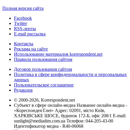
Полная версия сайта
Facebook
Twitter
RSS-ленты
E-mail рассылка
Контакты
Реклама на сайте
Использование материалов korrespondent.net
Правила пользования сайтом
Договор пользования сайтом
Политика в сфере конфиденциальности и персональных
данных
Пользовательское соглашение
Редакция
© 2000-2026, Korrespondent.net
Субъект в сфере онлайн-медиа Название онлайн-медиа -
«КореспонденТ.net» Адрес: 02091, місто Київ,
ХАРКІВСЬКЕ ШОСЕ, будинок 172-Б, офіс 208/1 E-mail:
sunlight@mediadim.com.ua
Телефон: 044-205-43-00
Идентификатор медиа - R40-06068