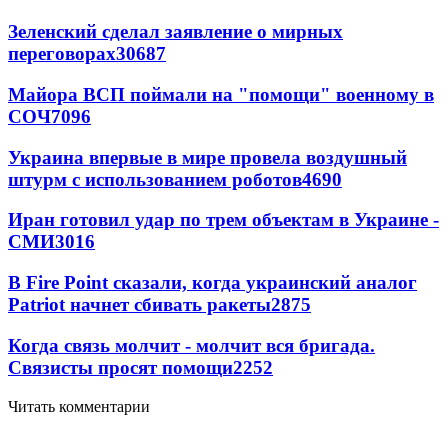
Зеленский сделал заявление о мирных
переговорах
30687
Майора ВСП поймали на "помощи" военному в
СОЧ
7096
Украина впервые в мире провела воздушный
штурм с использованием роботов
4690
Иран готовил удар по трем объектам в Украине -
СМИ
3016
В Fire Point сказали, когда украинский аналог
Patriot начнет сбивать ракеты
2875
Когда связь молчит - молчит вся бригада.
Связисты просят помощи
2252
Читать комментарии