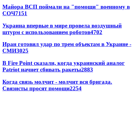
Майора ВСП поймали на "помощи" военному в
СОЧ
7151
Украина впервые в мире провела воздушный
штурм с использованием роботов
4702
Иран готовил удар по трем объектам в Украине -
СМИ
3025
В Fire Point сказали, когда украинский аналог
Patriot начнет сбивать ракеты
2883
Когда связь молчит - молчит вся бригада.
Связисты просят помощи
2254