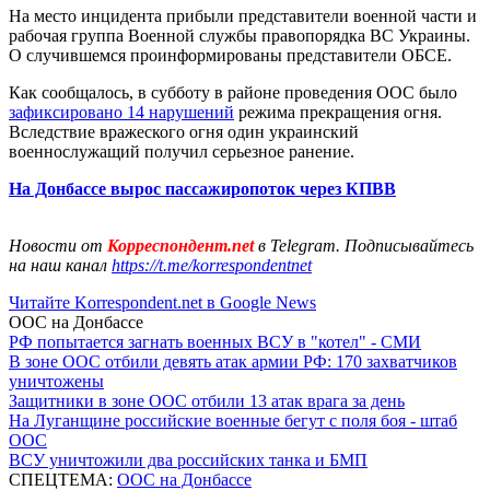
На место инцидента прибыли представители военной части и
рабочая группа Военной службы правопорядка ВС Украины.
О случившемся проинформированы представители ОБСЕ.
Как сообщалось, в субботу в районе проведения ООС было
зафиксировано 14 нарушений
режима прекращения огня.
Вследствие вражеского огня один украинский
военнослужащий получил серьезное ранение.
На Донбассе вырос пассажиропоток через КПВВ
Новости от
Корреспондент.net
в Telegram. Подписывайтесь
на наш канал
https://t.me/korrespondentnet
Читайте Korrespondent.net в Google News
ООС на Донбассе
РФ попытается загнать военных ВСУ в "котел" - СМИ
В зоне ООС отбили девять атак армии РФ: 170 захватчиков
уничтожены
Защитники в зоне ООС отбили 13 атак врага за день
На Луганщине российские военные бегут с поля боя - штаб
ООС
ВСУ уничтожили два российских танка и БМП
СПЕЦТЕМА:
ООС на Донбассе