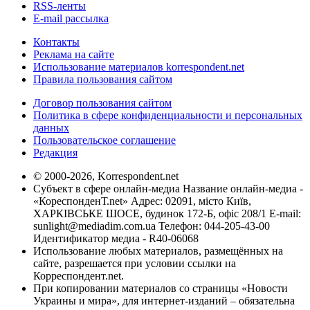
RSS-ленты
E-mail рассылка
Контакты
Реклама на сайте
Использование материалов korrespondent.net
Правила пользования сайтом
Договор пользования сайтом
Политика в сфере конфиденциальности и персональных
данных
Пользовательское соглашение
Редакция
© 2000-2026, Korrespondent.net
Субъект в сфере онлайн-медиа Название онлайн-медиа -
«КореспонденТ.net» Адрес: 02091, місто Київ,
ХАРКІВСЬКЕ ШОСЕ, будинок 172-Б, офіс 208/1 E-mail:
sunlight@mediadim.com.ua
Телефон: 044-205-43-00
Идентификатор медиа - R40-06068
Использование любых материалов, размещённых на
сайте, разрешается при условии ссылки на
Корреспондент.net.
При копировании материалов со страницы «Новости
Украины и мира», для интернет-изданий – обязательна