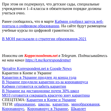
При этом он подчеркнул, что детские сады, специальные
учреждения и 1–4 классы в обязательном порядке должны
учиться очно.
Ранее сообщалось, что в марте
Кабмин одобрил запуск веб-
портала о цифровом образовании
. На сайте будут размещены
учебные курсы по цифровой грамотности.
В МОН рассказали о стратегии образования-2021
Новости от
Корреспондент.net
в Telegram. Подписывайтесь
на наш канал
https://t.me/korrespondentnet
Читайте Korrespondent.net в Google News
Карантин в Киеве и Украине
Карантин в Украине продлен до конца года
В Украине продлили карантин из-за коронавируса
Кабмин готовится ослабить карантин
В Украине на дистанционке почти 30% школ
МОЗ готовится сокращать красную зону карантина
СПЕЦТЕМА:
Карантин в Киеве и Украине
ТЕГИ:
образование
,
школы
,
карантин
,
минобразования
,
Коронавирус
,
Коронавирус в Украине
,
Шкарлет