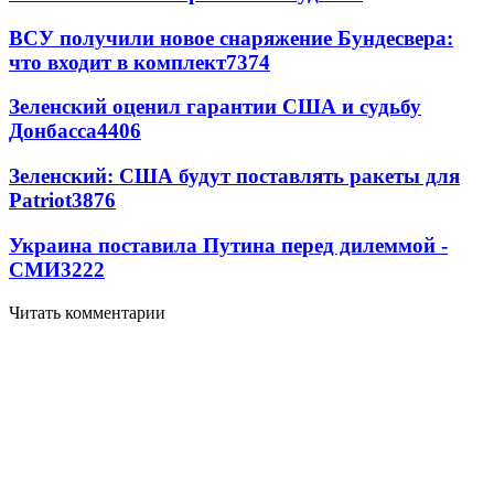
ВСУ получили новое снаряжение Бундесвера:
что входит в комплект
7374
Зеленский оценил гарантии США и судьбу
Донбасса
4406
Зеленский: США будут поставлять ракеты для
Patriot
3876
Украина поставила Путина перед дилеммой -
СМИ
3222
Читать комментарии