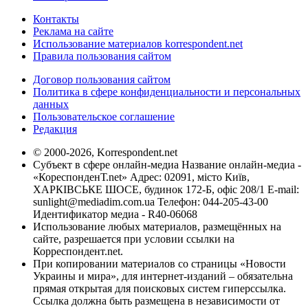
Контакты
Реклама на сайте
Использование материалов korrespondent.net
Правила пользования сайтом
Договор пользования сайтом
Политика в сфере конфиденциальности и персональных
данных
Пользовательское соглашение
Редакция
© 2000-2026, Korrespondent.net
Субъект в сфере онлайн-медиа Название онлайн-медиа -
«КореспонденТ.net» Адрес: 02091, місто Київ,
ХАРКІВСЬКЕ ШОСЕ, будинок 172-Б, офіс 208/1 E-mail:
sunlight@mediadim.com.ua
Телефон: 044-205-43-00
Идентификатор медиа - R40-06068
Использование любых материалов, размещённых на
сайте, разрешается при условии ссылки на
Корреспондент.net.
При копировании материалов со страницы «Новости
Украины и мира», для интернет-изданий – обязательна
прямая открытая для поисковых систем гиперссылка.
Ссылка должна быть размещена в независимости от