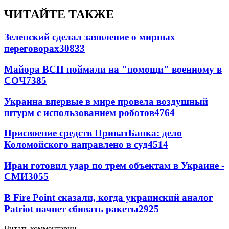
ЧИТАЙТЕ ТАКЖЕ
Зеленский сделал заявление о мирных
переговорах
30833
Майора ВСП поймали на "помощи" военному в
СОЧ
7385
Украина впервые в мире провела воздушный
штурм с использованием роботов
4764
Присвоение средств ПриватБанка: дело
Коломойского направлено в суд
4514
Иран готовил удар по трем объектам в Украине -
СМИ
3055
В Fire Point сказали, когда украинский аналог
Patriot начнет сбивать ракеты
2925
Читать комментарии