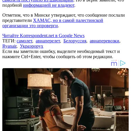
подобной
информацией не владеют
.
Отметим, что в Минске утверждают, что сообщение послали
представители
ХАМАС, но в самой палестинской
организации это опроверги
.
Читайте Korrespondent.net в Google News
ТЕГИ:
самолет
,
авиаперелет
,
Белоруссия
,
авиаперевозки
,
Ryanair
,
Украэрорух
Если вы заметили ошибку, выделите необходимый текст и
нажмите Ctrl+Enter, чтобы сообщить об этом редакции.