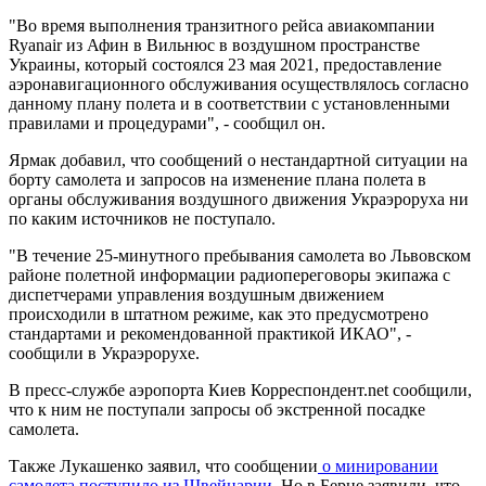
"Во время выполнения транзитного рейса авиакомпании
Ryanair из Афин в Вильнюс в воздушном пространстве
Украины, который состоялся 23 мая 2021, предоставление
аэронавигационного обслуживания осуществлялось согласно
данному плану полета и в соответствии с установленными
правилами и процедурами", - сообщил он.
Ярмак добавил, что сообщений о нестандартной ситуации на
борту самолета и запросов на изменение плана полета в
органы обслуживания воздушного движения Украэроруха ни
по каким источников не поступало.
"В течение 25-минутного пребывания самолета во Львовском
районе полетной информации радиопереговоры экипажа с
диспетчерами управления воздушным движением
происходили в штатном режиме, как это предусмотрено
стандартами и рекомендованной практикой ИКАО", -
сообщили в Украэрорухе.
В пресс-службе аэропорта Киев Корреспондент.net сообщили,
что к ним не поступали запросы об экстренной посадке
самолета.
Также Лукашенко заявил, что сообщении
о минировании
самолета поступило из Швейцарии
. Но в Берне заявили, что