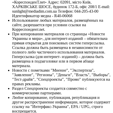
«КореспонденТ.net» Адрес: 02091, місто Київ,
ХАРКІВСЬКЕ ШОСЕ, будинок 172-Б, офіс 208/1 E-mail:
sunlight@mediadim.com.ua
Телефон: 044-205-43-00
Идентификатор медиа - R40-06068
Использование любых материалов, размещённых на
сайте, разрешается при условии ссылки на
Корреспондент.net.
При копировании материалов со страницы «Новости
Украины и мира», для интернет-изданий – обязательна
прямая открытая для поисковых систем гиперссылка.
Ссылка должна быть размещена в независимости от
полного либо частичного использования материалов.
Гиперссылка (для интернет- изданий) – должна быть
размещена в подзаголовке или в первом абзаце
материала.
Новости с пометками "Мнение", "Экспертиза",
"Заявление", "Регионы", "Деньги", "Власть", "Выборы",
"Тест-драйв", "Спецпроекты", "Промо" публикуются на
правах рекламы.
Раздел Спецпроекты создается совместно с
коммерческими партнерами.
Любое копирование, публикация, републикация и
другое распространение информации, которое содержит
ссылку на "Интерфакс-Украина", EPA / UPG, строго
воспрещается.