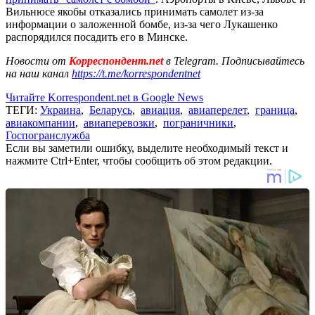
Вильнюсе якобы отказались принимать самолет из-за
информации о заложенной бомбе, из-за чего Лукашенко
распорядился посадить его в Минске.
Новости от
Корреспондент.net
в Telegram. Подписывайтесь
на наш канал
https://t.me/korrespondentnet
Читайте Korrespondent.net в Google News
ТЕГИ:
Украина
,
Беларусь
,
авиация
,
авиаперелет
,
граница
,
авиакомпании
,
авиаперевозки
,
пограничники
,
Госпогранслужба
Если вы заметили ошибку, выделите необходимый текст и
нажмите Ctrl+Enter, чтобы сообщить об этом редакции.