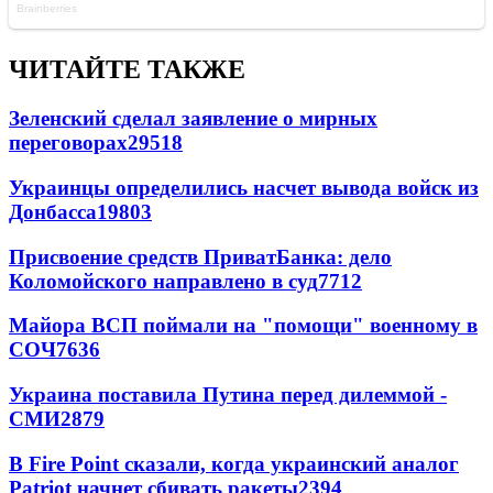
ЧИТАЙТЕ ТАКЖЕ
Зеленский сделал заявление о мирных
переговорах
29518
Украинцы определились насчет вывода войск из
Донбасса
19803
Присвоение средств ПриватБанка: дело
Коломойского направлено в суд
7712
Майора ВСП поймали на "помощи" военному в
СОЧ
7636
Украина поставила Путина перед дилеммой -
СМИ
2879
В Fire Point сказали, когда украинский аналог
Patriot начнет сбивать ракеты
2394