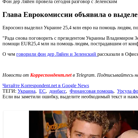
Фон дер Ляйен провела сегодня разговор с Зеленским
Глава Еврокомиссии объявила о выделе
Евросоюз выделил Украине 25,4 млн евро на помощь людям, пос
"Рада снова поговорить с президентом Украины Владимиром 
помощи EUR25,4 млн на помощь людям, пострадавшим от конфл
О чем
говорили фон дер Ляйен и Зеленский
рассказали в Офисе
Новости от
Корреспондент.net
в Telegram. Подписывайтесь н
Читайте Korrespondent.net в Google News
ТЕГИ:
Украина
,
ЕС
,
донбасс
,
Финансовая помощь
,
Урсула ф
Если вы заметили ошибку, выделите необходимый текст и нажми