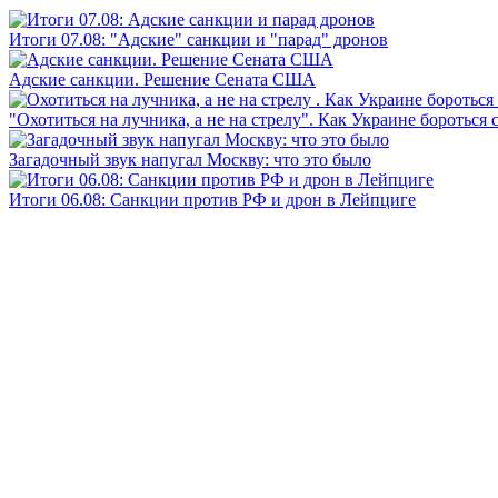
Итоги 07.08: "Адские" санкции и "парад" дронов
Адские санкции. Решение Сената США
"Охотиться на лучника, а не на стрелу". Как Украине бороться 
Загадочный звук напугал Москву: что это было
Итоги 06.08: Санкции против РФ и дрон в Лейпциге