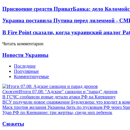
Присвоение средств ПриватБанка: дело Коломойс
Украина поставила Путина перед дилеммой - СМ
В Fire Point сказали, когда украинский аналог Pa
Читать комментарии
Новости Украины
Последние
Популярные
Комментируемые
Сюжет
Итоги 07.08: "Адские" санкции и "парад" дронов
В ГСЧС сообщили новые детали атаки РФ на Киевщину
ВСУ получили новое снаряжение Бундесвера: что входит в ком
Маск против желания Украины бить по пусковым РФ через Star
Удар РФ по Киевщине: три жертвы, среди них ребенок
Сюжеты