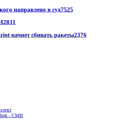
кого направлено в суд
7525
И
2831
triot начнет сбивать ракеты
2376
плект
link - СМИ