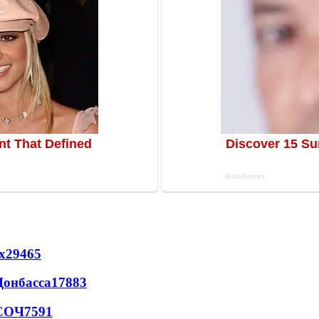
х
29465
Донбасса
17883
 СОЧ
7591