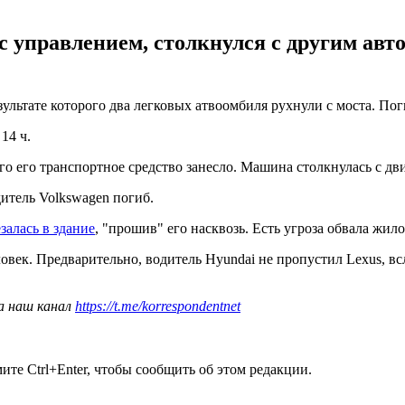
 с управлением, столкнулся с другим ав
ультате которого два легковых атвоомбиля рухнули с моста. По
14 ч.
его его транспортное средство занесло. Машина столкнулась с д
дитель Volkswagen погиб.
алась в здание
, "прошив" его насквозь. Есть угроза обвала жило
ловек. Предварительно, водитель Hyundai не пропустил Lexus, в
а наш канал
https://t.me/korrespondentnet
те Ctrl+Enter, чтобы сообщить об этом редакции.