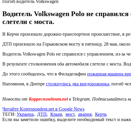
Погиб водитель Volkswagen
Водитель Volkswagen Polo не справился
слетели с моста.
В Керчи произошло дорожно-транспортное происшествие, в рез
ДТП произошло на Горьковском мосту в пятницу, 28 мая, около 
Водитель Volkswagen Polo не справился с управлением, из-за ч
В результате столкновения оба автомобиля слетели с моста. Во
До этого сообщалось, что в Филадельфии
пожарная машина врез
Напомним, в Днепре
столкнулись два внедорожника
, погиб че
Новости от
Корреспондент.net
в Telegram. Подписывайтесь н
Читайте Korrespondent.net в Google News
ТЕГИ:
Украина
,
ДТП
,
Крым
,
мост
,
авария
,
Керчь
Если вы заметили ошибку, выделите необходимый текст и нажми