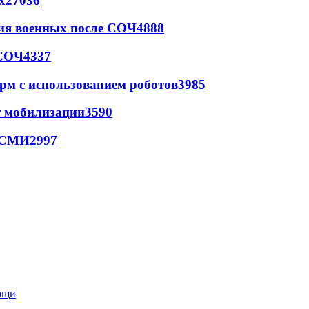
х
27036
ия военных после СОЧ
4888
 СОЧ
4337
рм с использованием роботов
3985
т мобилизации
3590
- СМИ
2997
мощи