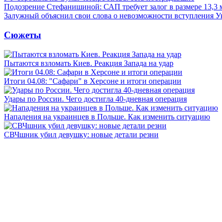
Подозрение Стефанишиной: САП требует залог в размере 13,3 
Залужный объяснил свои слова о невозможности вступления 
Сюжеты
Пытаются взломать Киев. Реакция Запада на удар
Итоги 04.08: "Сафари" в Херсоне и итоги операции
Удары по России. Чего достигла 40-дневная операция
Нападения на украинцев в Польше. Как изменить ситуацию
СВЧшник убил девушку: новые детали резни