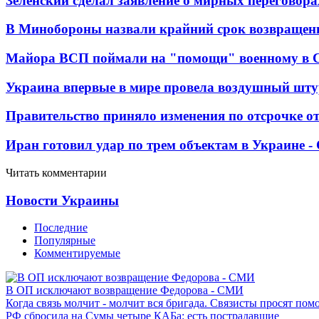
Зеленский сделал заявление о мирных переговора
В Минобороны назвали крайний срок возвращен
Майора ВСП поймали на "помощи" военному в
Украина впервые в мире провела воздушный шту
Правительство приняло изменения по отсрочке о
Иран готовил удар по трем объектам в Украине 
Читать комментарии
Новости Украины
Последние
Популярные
Комментируемые
В ОП исключают возвращение Федорова - СМИ
Когда связь молчит - молчит вся бригада. Связисты просят по
РФ сбросила на Сумы четыре КАБа: есть пострадавшие