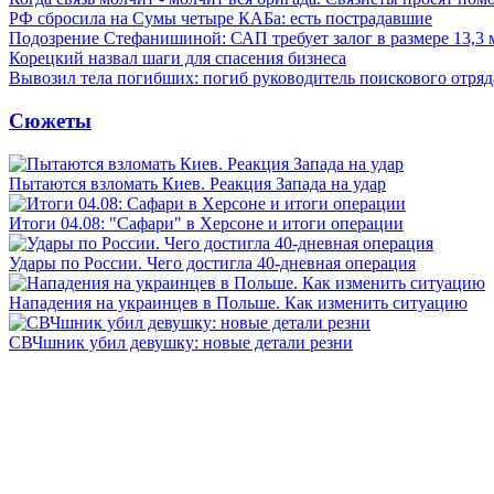
РФ сбросила на Сумы четыре КАБа: есть пострадавшие
Подозрение Стефанишиной: САП требует залог в размере 13,3 
Корецкий назвал шаги для спасения бизнеса
Вывозил тела погибших: погиб руководитель поискового отря
Сюжеты
Пытаются взломать Киев. Реакция Запада на удар
Итоги 04.08: "Сафари" в Херсоне и итоги операции
Удары по России. Чего достигла 40-дневная операция
Нападения на украинцев в Польше. Как изменить ситуацию
СВЧшник убил девушку: новые детали резни