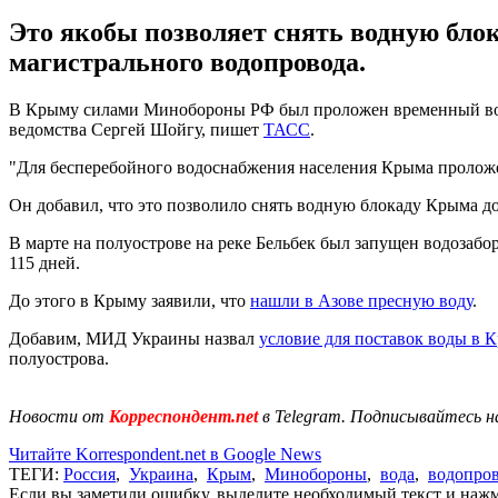
Это якобы позволяет снять водную бло
магистрального водопровода.
В Крыму силами Минобороны РФ был проложен временный водоп
ведомства Сергей Шойгу, пишет
ТАСС
.
"Для бесперебойного водоснабжения населения Крыма проложе
Он добавил, что это позволило снять водную блокаду Крыма д
В марте на полуострове на реке Бельбек был запущен водозаб
115 дней.
До этого в Крыму заявили, что
нашли в Азове пресную воду
.
Добавим, МИД Украины назвал
условие для поставок воды в 
полуострова.
Новости от
Корреспондент.net
в Telegram. Подписывайтесь н
Читайте Korrespondent.net в Google News
ТЕГИ:
Россия
,
Украина
,
Крым
,
Минобороны
,
вода
,
водопро
Если вы заметили ошибку, выделите необходимый текст и нажми