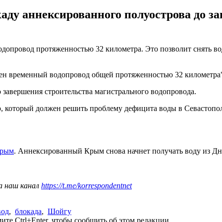
каду аннексированного полуострова до з
ровод протяженностью 32 километра. Это позволит снять водн
н временный водопровод общей протяженностью 32 километра",
о завершения строительства магистрального водопровода.
ор, который должен решить проблему дефицита воды в Севастопо
Крым
. Аннексированный Крым снова начнет получать воду из Дн
а наш канал
https://t.me/korrespondentnet
вод
,
блокада
,
Шойгу
те Ctrl+Enter, чтобы сообщить об этом редакции.