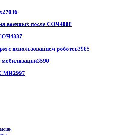
х
27036
ия военных после СОЧ
4888
 СОЧ
4337
рм с использованием роботов
3985
т мобилизации
3590
- СМИ
2997
мощи