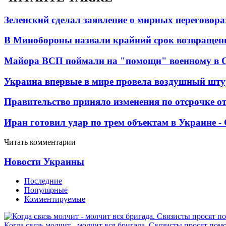
Зеленский сделал заявление о мирных переговора
В Минобороны назвали крайний срок возвращен
Майора ВСП поймали на "помощи" военному в
Украина впервые в мире провела воздушный шту
Правительство приняло изменения по отсрочке о
Иран готовил удар по трем объектам в Украине 
Читать комментарии
Новости Украины
Последние
Популярные
Комментируемые
Когда связь молчит - молчит вся бригада. Связисты просят по