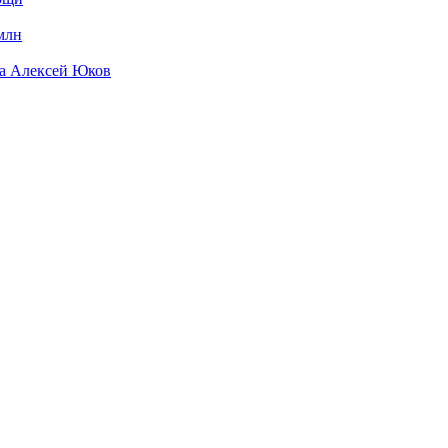
млн
да Алексей Юков