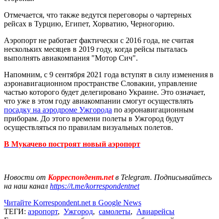
Отмечается, что также ведутся переговоры о чартерных
рейсах в Турцию, Египет, Хорватию, Черногорию.
Аэропорт не работает фактически с 2016 года, не считая
нескольких месяцев в 2019 году, когда рейсы пыталась
выполнять авиакомпания "Мотор Сич".
Напомним, с 9 сентября 2021 года вступят в силу изменения в
аэронавигационном пространстве Словакии, управление
частью которого будет делегировано Украине. Это означает,
что уже в этом году авиакомпании смогут осуществлять
посадку на аэродроме Ужгорода
по аэронавигационным
приборам. До этого времени полеты в Ужгород будут
осуществляться по правилам визуальных полетов.
В Мукачево построят новый аэропорт
Новости от
Корреспондент.net
в Telegram. Подписывайтесь
на наш канал
https://t.me/korrespondentnet
Читайте Korrespondent.net в Google News
ТЕГИ:
аэропорт
,
Ужгород
,
самолеты
,
Авиарейсы