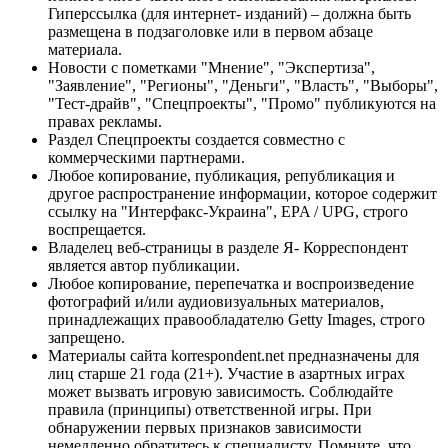
Гиперссылка (для интернет- изданий) – должна быть
размещена в подзаголовке или в первом абзаце
материала.
Новости с пометками "Мнение", "Экспертиза",
"Заявление", "Регионы", "Деньги", "Власть", "Выборы",
"Тест-драйв", "Спецпроекты", "Промо" публикуются на
правах рекламы.
Раздел Спецпроекты создается совместно с
коммерческими партнерами.
Любое копирование, публикация, републикация и
другое распространение информации, которое содержит
ссылку на "Интерфакс-Украина", EPA / UPG, строго
воспрещается.
Владелец веб-страницы в разделе Я- Корреспондент
является автор публикации.
Любое копирование, перепечатка и воспроизведение
фотографий и/или аудиовизуальных материалов,
принадлежащих правообладателю Getty Images, строго
запрещено.
Материалы сайта korrespondent.net предназначены для
лиц старше 21 года (21+). Участие в азартных играх
может вызвать игровую зависимость. Соблюдайте
правила (принципы) ответственной игры. При
обнаружении первых признаков зависимости
немедленно обратитесь к специалисту. Помните, что