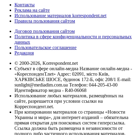
Контакты
Реклама на сайте
Использование материалов korrespondent.net
Правила пользования сайтом
Договор пользования сайтом
Политика в сфере конфиденциальности и персональных
данных
Пользовательское соглашение
Редакция
© 2000-2026, Korrespondent.net
Субъект в сфере онлайн-медиа Название онлайн-медиа -
«КореспонденТ.net» Адрес: 02091, місто Київ,
ХАРКІВСЬКЕ ШОСЕ, будинок 172-Б, офіс 208/1 E-mail:
sunlight@mediadim.com.ua
Телефон: 044-205-43-00
Идентификатор медиа - R40-06068
Использование любых материалов, размещённых на
сайте, разрешается при условии ссылки на
Корреспондент.net.
При копировании материалов со страницы «Новости
Украины и мира», для интернет-изданий – обязательна
прямая открытая для поисковых систем гиперссылка.
Ссылка должна быть размещена в независимости от
полного либо частичного использования материалов.