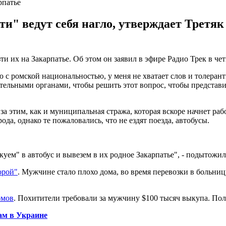
рпатье
 ведут себя нагло, утверждает Третяк и 
и их на Закарпатье. Об этом он заявил в эфире Радио Трек в чет
 с ромской национальностью, у меня не хватает слов и толерантн
ельными органами, чтобы решить этот вопрос, чтобы представите
за этим, как и муниципальная стража, которая вскоре начнет рабо
рода, однако те пожаловались, что не ездят поезда, автобусы.
акуем" в автобус и вывезем в их родное Закарпатье", - подытожи
орой"
. Мужчине стало плохо дома, во время перевозки в больни
омов
. Похитители требовали за мужчину $100 тысяч выкупа. По
ам в Украине