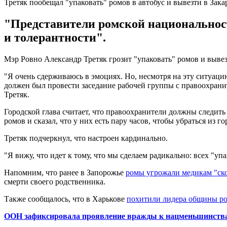
Третяк пообещал "упаковать" ромов в автобус и вывезти в Зака
"Представители ромской национальности"
и толерантности".
Мэр Ровно Александр Третяк грозит "упаковать" ромов и вывезт
"Я очень сдерживаюсь в эмоциях. Но, несмотря на эту ситуацию
должен был провести заседание рабочей группы с правоохранит
Третяк.
Городской глава считает, что правоохранители должны следить 
ромов и сказал, что у них есть пару часов, чтобы убраться из го
Третяк подчеркнул, что настроен кардинально.
"Я вижу, что идет к тому, что мы сделаем радикально: всех "уп
Напомним, что ранее в Запорожье
ромы угрожали медикам "ск
смерти своего родственника.
Также сообщалось, что в Харькове
похитили лидера общины р
ООН зафиксировала проявление вражды к нацменьшинств