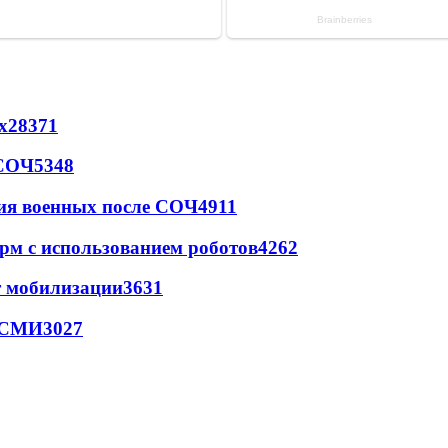
х
28371
 СОЧ
5348
ия военных после СОЧ
4911
рм с использованием роботов
4262
т мобилизации
3631
- СМИ
3027