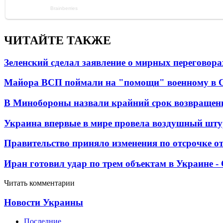
ЧИТАЙТЕ ТАКЖЕ
Зеленский сделал заявление о мирных переговора
Майора ВСП поймали на "помощи" военному в
В Минобороны назвали крайний срок возвращен
Украина впервые в мире провела воздушный шту
Правительство приняло изменения по отсрочке о
Иран готовил удар по трем объектам в Украине 
Читать комментарии
Новости Украины
Последние