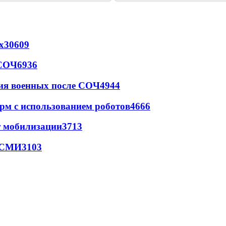
х
30609
 СОЧ
6936
ия военных после СОЧ
4944
рм с использованием роботов
4666
т мобилизации
3713
- СМИ
3103