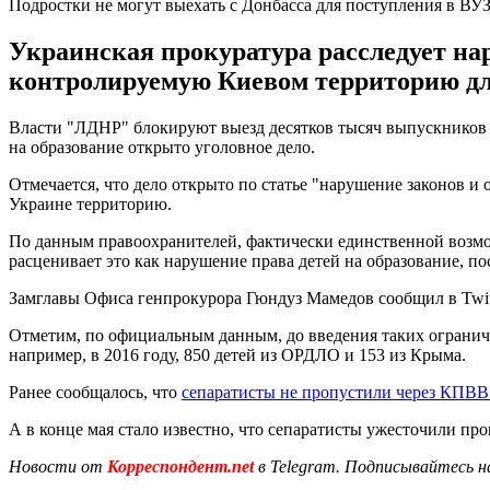
Подростки не могут выехать с Донбасса для поступления в ВУ
Украинская прокуратура расследует нар
контролируемую Киевом территорию дл
Власти "ЛДНР" блокируют выезд десятков тысяч выпускников 
на образование открыто уголовное дело.
Отмечается, что дело открыто по статье "нарушение законов 
Украине территорию.
По данным правоохранителей, фактически единственной возмо
расценивает это как нарушение права детей на образование, п
Замглавы Офиса генпрокурора Гюндуз Мамедов сообщил в Twitt
Отметим, по официальным данным, до введения таких ограничен
например, в 2016 году, 850 детей из ОРДЛО и 153 из Крыма.
Ранее сообщалось, что
сепаратисты не пропустили через КПВВ
А в конце мая стало известно, что сепаратисты ужесточили п
Новости от
Корреспондент.net
в Telegram. Подписывайтесь н