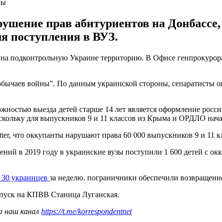
Зы
ушение прав абитуриентов на Донбассе, 
я поступления в ВУЗ.
на подконтрольную Украине территорию. В Офисе генпрокурора 
и обычаев войны". По данным украинской стороны, сепаратисты
жностью выезда детей старше 14 лет является оформление росс
оскольку для выпускников 9 и 11 классов из Крыма и ОРДЛО нач
er, что оккупанты нарушают права 60 000 выпускников 9 и 11 к
ий в 2019 году в украинские вузы поступили 1 600 детей с окк
 30 украинцев
за неделю. пограничники обеспечили возвращени
ропуск на КПВВ Станица Луганская.
а наш канал
https://t.me/korrespondentnet