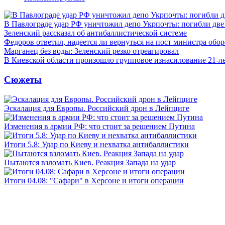
В Павлограде удар РФ уничтожил депо Укрпочты: погибли дв
Зеленский рассказал об антибаллистической системе
Федоров ответил, надеется ли вернуться на пост министра обо
Марганец без воды: Зеленский резко отреагировал
В Киевской области произошло групповое изнасилование 21-л
Сюжеты
Эскалация для Европы. Российский дрон в Лейпциге
Изменения в армии РФ: что стоит за решением Путина
Итоги 5.8: Удар по Киеву и нехватка антибаллистики
Пытаются взломать Киев. Реакция Запада на удар
Итоги 04.08: "Сафари" в Херсоне и итоги операции