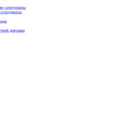
е сотрудницы
роны
етней девушки