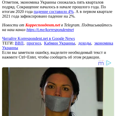
Отметим, экономика Украины снижалась пять кварталов
подряд. Сокращение началось в начале прошлого года. По
итогам 2020 года
падение составило 4%
. А в первом квартале
2021 года зафиксировано падение на 2%.
Новости от
Корреспондент.net
в Telegram. Подписывайтесь
на наш канал
https://t.me/korrespondentnet
Читайте Korrespondent.net в Google News
ТЕГИ:
ВВП
,
прогноз
,
Кабмин Украины
,
доходы
,
экономика
Украины
Если вы заметили ошибку, выделите необходимый текст и
нажмите Ctrl+Enter, чтобы сообщить об этом редакции.