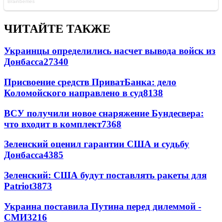
ЧИТАЙТЕ ТАКЖЕ
Украинцы определились насчет вывода войск из
Донбасса
27340
Присвоение средств ПриватБанка: дело
Коломойского направлено в суд
8138
ВСУ получили новое снаряжение Бундесвера:
что входит в комплект
7368
Зеленский оценил гарантии США и судьбу
Донбасса
4385
Зеленский: США будут поставлять ракеты для
Patriot
3873
Украина поставила Путина перед дилеммой -
СМИ
3216