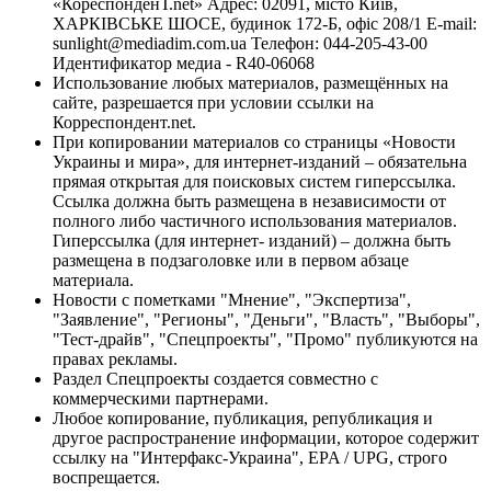
«КореспонденТ.net» Адрес: 02091, місто Київ,
ХАРКІВСЬКЕ ШОСЕ, будинок 172-Б, офіс 208/1 E-mail:
sunlight@mediadim.com.ua
Телефон: 044-205-43-00
Идентификатор медиа - R40-06068
Использование любых материалов, размещённых на
сайте, разрешается при условии ссылки на
Корреспондент.net.
При копировании материалов со страницы «Новости
Украины и мира», для интернет-изданий – обязательна
прямая открытая для поисковых систем гиперссылка.
Ссылка должна быть размещена в независимости от
полного либо частичного использования материалов.
Гиперссылка (для интернет- изданий) – должна быть
размещена в подзаголовке или в первом абзаце
материала.
Новости с пометками "Мнение", "Экспертиза",
"Заявление", "Регионы", "Деньги", "Власть", "Выборы",
"Тест-драйв", "Спецпроекты", "Промо" публикуются на
правах рекламы.
Раздел Спецпроекты создается совместно с
коммерческими партнерами.
Любое копирование, публикация, републикация и
другое распространение информации, которое содержит
ссылку на "Интерфакс-Украина", EPA / UPG, строго
воспрещается.