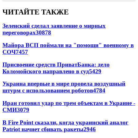
ЧИТАЙТЕ ТАКЖЕ
Зеленский сделал заявление о мирных
переговорах
30878
Майора ВСП поймали на "помощи" военному в
СОЧ
7457
Присвоение средств ПриватБанка: дело
Коломойского направлено в суд
5429
Украина впервые в мире провела воздушный
штурм с использованием роботов
4784
Иран готовил удар по трем объектам в Украине -
СМИ
3079
В Fire Point сказали, когда украинский аналог
Patriot начнет сбивать ракеты
2946