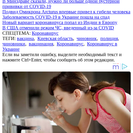
В Минздраве сказали, нужно ли больше одной бустерной
прививки от COVID-19
Подвид Омикрона Arcturus впервые привел к гибели человека
Заболеваемость COVID-19 в Украине пошла на спад
Новый вариант коронавируса попал из Индии в Европу
В США отменили режим ЧС, введенный из-за COVID
СПЕЦТЕМА:
Коронавирус
ТЕГИ:
вакцина
,
Киевская область
,
чиновник
,
полиция
,
чиновники
,
вакцинация
,
Коронавирус
,
Коронавирус в
Украине
Если вы заметили ошибку, выделите необходимый текст и
нажмите Ctrl+Enter, чтобы сообщить об этом редакции.