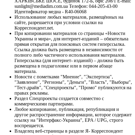
ХАРКІВСЬКЕ ШОСЕ, будинок 172-Б, офіс 208/1 E-mail:
sunlight@mediadim.com.ua
Телефон: 044-205-43-00
Идентификатор медиа - R40-06068
Использование любых материалов, размещённых на
сайте, разрешается при условии ссылки на
Корреспондент.net.
При копировании материалов со страницы «Новости
Украины и мира», для интернет-изданий – обязательна
прямая открытая для поисковых систем гиперссылка.
Ссылка должна быть размещена в независимости от
полного либо частичного использования материалов.
Гиперссылка (для интернет- изданий) – должна быть
размещена в подзаголовке или в первом абзаце
материала.
Новости с пометками "Мнение", "Экспертиза",
"Заявление", "Регионы", "Деньги", "Власть", "Выборы",
"Тест-драйв", "Спецпроекты", "Промо" публикуются на
правах рекламы.
Раздел Спецпроекты создается совместно с
коммерческими партнерами.
Любое копирование, публикация, републикация и
другое распространение информации, которое содержит
ссылку на "Интерфакс-Украина", EPA / UPG, строго
воспрещается.
Владелец веб-страницы в разделе Я- Корреспондент