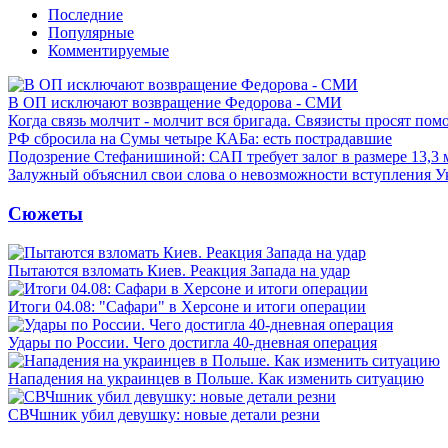
Последние
Популярные
Комментируемые
В ОП исключают возвращение Федорова - СМИ
Когда связь молчит - молчит вся бригада. Связисты просят по
РФ сбросила на Сумы четыре КАБа: есть пострадавшие
Подозрение Стефанишиной: САП требует залог в размере 13,3 
Залужный объяснил свои слова о невозможности вступления 
Сюжеты
Пытаются взломать Киев. Реакция Запада на удар
Итоги 04.08: "Сафари" в Херсоне и итоги операции
Удары по России. Чего достигла 40-дневная операция
Нападения на украинцев в Польше. Как изменить ситуацию
СВЧшник убил девушку: новые детали резни