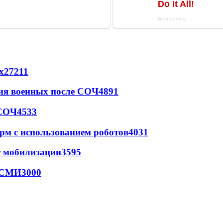
х
27211
ия военных после СОЧ
4891
 СОЧ
4533
рм с использованием роботов
4031
т мобилизации
3595
- СМИ
3000