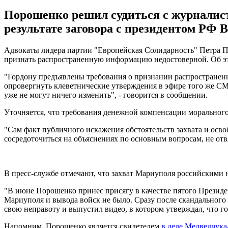
Порошенко решил судиться с журналисто
результате заговора с президентом РФ
Адвокаты лидера партии "Европейская Солидарность" Петра П
признать распространенную информацию недостоверной. Об эт
"Гордону предъявлены требования о признании распространен
опровергнуть клеветнические утверждения в эфире того же СМИ
уже не могут ничего изменить", - говорится в сообщении.
Уточняется, что требования денежной компенсации морального
"Сам факт публичного искажения обстоятельств захвата и осв
сосредоточиться на объяснениях по основным вопросам, не отв
В пресс-службе отмечают, что захват Мариуполя российскими 
"В июне Порошенко принес присягу в качестве пятого Президе
Мариуполя и вывода войск не было. Сразу после скандального
свою неправоту и выпустил видео, в котором утверждал, что го
Напомним, Порошенко является свидетелем
в деле Медведчука