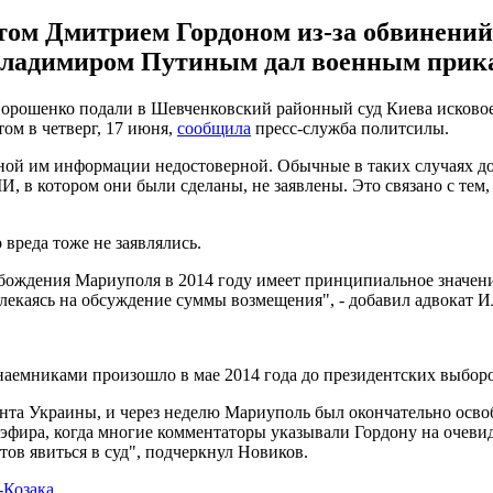
м Дмитрием Гордоном из-за обвинений в 
 Владимиром Путиным дал военным прик
орошенко подали в Шевченковский районный суд Киева исковое 
ом в четверг, 17 июня,
сообщила
пресс-служба политсилы.
ной им информации недостоверной. Обычные в таких случаях до
, в котором они были сделаны, не заявлены. Это связано с тем,
 вреда тоже не заявлялись.
обождения Мариуполя в 2014 году имеет принципиальное значен
лекаясь на обсуждение суммы возмещения", - добавил адвокат И
наемниками произошло в мае 2014 года до президентских выборо
нта Украины, и через неделю Мариуполь был окончательно осво
 эфира, когда многие комментаторы указывали Гордону на очевид
тов явиться в суд", подчеркнул Новиков.
-Козака
.