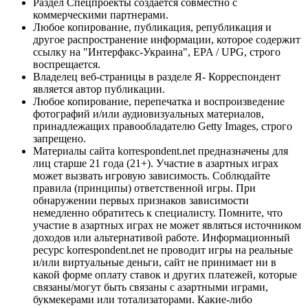
Раздел Спецпроекты создается совместно с
коммерческими партнерами.
Любое копирование, публикация, републикация и
другое распространение информации, которое содержит
ссылку на "Интерфакс-Украина", EPA / UPG, строго
воспрещается.
Владелец веб-страницы в разделе Я- Корреспондент
является автор публикации.
Любое копирование, перепечатка и воспроизведение
фотографий и/или аудиовизуальных материалов,
принадлежащих правообладателю Getty Images, строго
запрещено.
Материалы сайта korrespondent.net предназначены для
лиц старше 21 года (21+). Участие в азартных играх
может вызвать игровую зависимость. Соблюдайте
правила (принципы) ответственной игры. При
обнаружении первых признаков зависимости
немедленно обратитесь к специалисту. Помните, что
участие в азартных играх не может являться источником
доходов или альтернативой работе. Информационный
ресурс korrespondent.net не проводит игры на реальные
и/или виртуальные деньги, сайт не принимает ни в
какой форме оплату ставок и других платежей, которые
связаны/могут быть связаны с азартными играми,
букмекерами или тотализаторами. Какие-либо