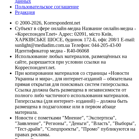
данных
Пользовательское соглашение
Редакция
© 2000-2026, Korrespondent.net
Субъект в сфере онлайн-медиа Название онлайн-медиа -
«КореспонденТ.net» Адрес: 02091, місто Київ,
ХАРКІВСЬКЕ ШОСЕ, будинок 172-Б, офіс 208/1 E-mail:
sunlight@mediadim.com.ua
Телефон: 044-205-43-00
Идентификатор медиа - R40-06068
Использование любых материалов, размещённых на
сайте, разрешается при условии ссылки на
Корреспондент.net.
При копировании материалов со страницы «Новости
Украины и мира», для интернет-изданий – обязательна
прямая открытая для поисковых систем гиперссылка.
Ссылка должна быть размещена в независимости от
полного либо частичного использования материалов.
Гиперссылка (для интернет- изданий) – должна быть
размещена в подзаголовке или в первом абзаце
материала.
Новости с пометками "Мнение", "Экспертиза",
"Заявление", "Регионы", "Деньги", "Власть", "Выборы",
"Тест-драйв", "Спецпроекты", "Промо" публикуются на
правах рекламы.