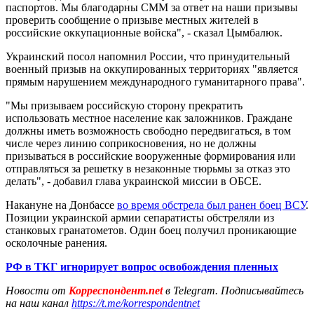
паспортов. Мы благодарны СММ за ответ на наши призывы
проверить сообщение о призыве местных жителей в
российские оккупационные войска", - сказал Цымбалюк.
Украинский посол напомнил России, что принудительный
военный призыв на оккупированных территориях "является
прямым нарушением международного гуманитарного права".
"Мы призываем российскую сторону прекратить
использовать местное население как заложников. Граждане
должны иметь возможность свободно передвигаться, в том
числе через линию соприкосновения, но не должны
призываться в российские вооруженные формирования или
отправляться за решетку в незаконные тюрьмы за отказ это
делать", - добавил глава украинской миссии в ОБСЕ.
Накануне на Донбассе
во время обстрела был ранен боец ВСУ
.
Позиции украинской армии сепаратисты обстреляли из
станковых гранатометов. Один боец получил проникающие
осколочные ранения.
РФ в ТКГ игнорирует вопрос освобождения пленных
Новости от
Корреспондент.net
в Telegram. Подписывайтесь
на наш канал
https://t.me/korrespondentnet