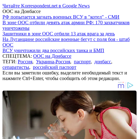
Читайте Korrespondent.net в Google News
ООС на Донбассе
РФ попытается загнать военных ВСУ в "котел" - СМИ
В зоне ООС отбили девять атак армии РФ: 170 захватчиков
уничтожены
Защитники в зоне ООС отбили 13 атак врага за день
На Луганщине российские военные бегут с поля боя - штаб
ООС
ВСУ уничтожили два российских танка и БМП
СПЕЦТЕМА:
ООС на Донбассе
ТЕГИ:
Россия
,
Украина-Россия
,
паспорт
,
донбасс
,
сепаратисты
,
российский паспорт
Если вы заметили ошибку, выделите необходимый текст и
нажмите Ctrl+Enter, чтобы сообщить об этом редакции.