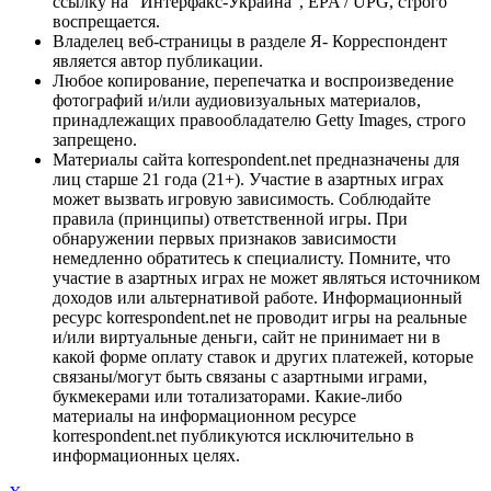
ссылку на "Интерфакс-Украина", EPA / UPG, строго
воспрещается.
Владелец веб-страницы в разделе Я- Корреспондент
является автор публикации.
Любое копирование, перепечатка и воспроизведение
фотографий и/или аудиовизуальных материалов,
принадлежащих правообладателю Getty Images, строго
запрещено.
Материалы сайта korrespondent.net предназначены для
лиц старше 21 года (21+). Участие в азартных играх
может вызвать игровую зависимость. Соблюдайте
правила (принципы) ответственной игры. При
обнаружении первых признаков зависимости
немедленно обратитесь к специалисту. Помните, что
участие в азартных играх не может являться источником
доходов или альтернативой работе. Информационный
ресурс korrespondent.net не проводит игры на реальные
и/или виртуальные деньги, сайт не принимает ни в
какой форме оплату ставок и других платежей, которые
связаны/могут быть связаны с азартными играми,
букмекерами или тотализаторами. Какие-либо
материалы на информационном ресурсе
korrespondent.net публикуются исключительно в
информационных целях.