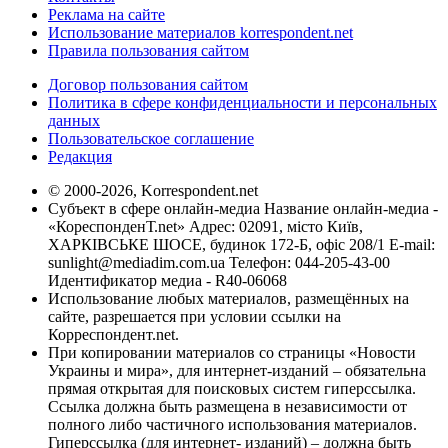
Реклама на сайте
Использование материалов korrespondent.net
Правила пользования сайтом
Договор пользования сайтом
Политика в сфере конфиденциальности и персональных
данных
Пользовательское соглашение
Редакция
© 2000-2026, Korrespondent.net
Субъект в сфере онлайн-медиа Название онлайн-медиа -
«КореспонденТ.net» Адрес: 02091, місто Київ,
ХАРКІВСЬКЕ ШОСЕ, будинок 172-Б, офіс 208/1 E-mail:
sunlight@mediadim.com.ua
Телефон: 044-205-43-00
Идентификатор медиа - R40-06068
Использование любых материалов, размещённых на
сайте, разрешается при условии ссылки на
Корреспондент.net.
При копировании материалов со страницы «Новости
Украины и мира», для интернет-изданий – обязательна
прямая открытая для поисковых систем гиперссылка.
Ссылка должна быть размещена в независимости от
полного либо частичного использования материалов.
Гиперссылка (для интернет- изданий) – должна быть