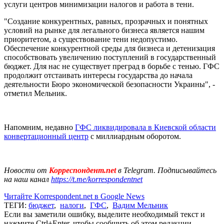
услуги центров минимизации налогов и работа в тени.
"Создание конкурентных, равных, прозрачных и понятных
условий на рынке для легального бизнеса является нашим
приоритетом, а существование тени недопустимо.
Обеспечение конкурентной среды для бизнеса и детенизация
способствовать увеличению поступлений в государственный
бюджет. Для нас не существует преград в борьбе с тенью. ГФС
продолжит отстаивать интересы государства до начала
деятельности Бюро экономической безопасности Украины", -
отметил Мельник.
Напомним, недавно
ГФС ликвидировала в Киевской области
конвертационный центр
с миллиардным оборотом.
Новости от
Корреспондент.net
в Telegram. Подписывайтесь
на наш канал
https://t.me/korrespondentnet
Читайте Korrespondent.net в Google News
ТЕГИ:
бюджет
,
налоги
,
ГФС
,
Вадим Мельник
Если вы заметили ошибку, выделите необходимый текст и
нажмите Ctrl+Enter, чтобы сообщить об этом редакции.