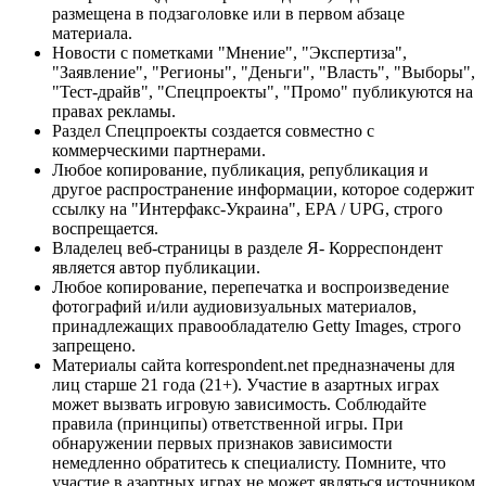
размещена в подзаголовке или в первом абзаце
материала.
Новости с пометками "Мнение", "Экспертиза",
"Заявление", "Регионы", "Деньги", "Власть", "Выборы",
"Тест-драйв", "Спецпроекты", "Промо" публикуются на
правах рекламы.
Раздел Спецпроекты создается совместно с
коммерческими партнерами.
Любое копирование, публикация, републикация и
другое распространение информации, которое содержит
ссылку на "Интерфакс-Украина", EPA / UPG, строго
воспрещается.
Владелец веб-страницы в разделе Я- Корреспондент
является автор публикации.
Любое копирование, перепечатка и воспроизведение
фотографий и/или аудиовизуальных материалов,
принадлежащих правообладателю Getty Images, строго
запрещено.
Материалы сайта korrespondent.net предназначены для
лиц старше 21 года (21+). Участие в азартных играх
может вызвать игровую зависимость. Соблюдайте
правила (принципы) ответственной игры. При
обнаружении первых признаков зависимости
немедленно обратитесь к специалисту. Помните, что
участие в азартных играх не может являться источником