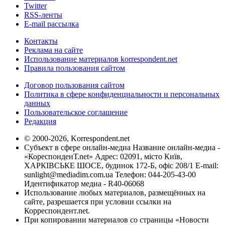
Twitter
RSS-ленты
E-mail рассылка
Контакты
Реклама на сайте
Использование материалов korrespondent.net
Правила пользования сайтом
Договор пользования сайтом
Политика в сфере конфиденциальности и персональных
данных
Пользовательское соглашение
Редакция
© 2000-2026, Korrespondent.net
Субъект в сфере онлайн-медиа Название онлайн-медиа -
«КореспонденТ.net» Адрес: 02091, місто Київ,
ХАРКІВСЬКЕ ШОСЕ, будинок 172-Б, офіс 208/1 E-mail:
sunlight@mediadim.com.ua
Телефон: 044-205-43-00
Идентификатор медиа - R40-06068
Использование любых материалов, размещённых на
сайте, разрешается при условии ссылки на
Корреспондент.net.
При копировании материалов со страницы «Новости