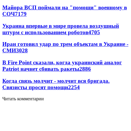
Майора ВСП поймали на "помощи" военному в
СОЧ
7179
Украина впервые в мире провела воздушный
штурм с использованием роботов
4705
Иран готовил удар по трем объектам в Украине -
СМИ
3028
В Fire Point сказали, когда украинский аналог
Patriot начнет сбивать ракеты
2886
Когда связь молчит - молчит вся бригада.
Связисты просят помощи
2254
Читать комментарии