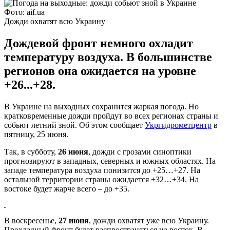
Фото: aif.ua
Дожди охватят всю Украину
Дождевой фронт немного охладит
температуру воздуха. В большинстве
регионов она ожидается на уровне
+26...+28.
В Украине на выходных сохранится жаркая погода. Но
кратковременные дожди пройдут во всех регионах страны и
собьют летний зной. Об этом сообщает
Укргидрометцентр
в
пятницу, 25 июня.
Так, в субботу,
26 июня
, дожди с грозами синоптики
прогнозируют в западных, северных и южных областях. На
западе температура воздуха понизится до +25…+27. На
остальной территории страны ожидается +32…+34. На
востоке будет жарче всего – до +35.
В воскресенье,
27 июня
, дожди охватят уже всю Украину.
Прохладный фронт будет распространяться на восток. В