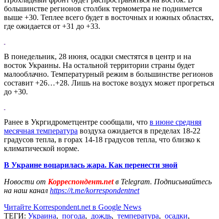
большинстве регионов столбик термометра не поднимется
выше +30. Теплее всего будет в восточных и южных областях,
где ожидается от +31 до +33.
В понедельник, 28 июня, осадки сместятся в центр и на
восток Украины. На остальной территории страны будет
малооблачно. Температурный режим в большинстве регионов
составит +26…+28. Лишь на востоке воздух может прогреться
до +30.
Ранее в Укргидрометцентре сообщали, что
в июне средняя
месячная температура
воздуха ожидается в пределах 18-22
градусов тепла, в горах 14-18 градусов тепла, что близко к
климатической норме.
В Украине воцарилась жара. Как перенести зной
Новости от
Корреспондент.net
в Telegram. Подписывайтесь
на наш канал
https://t.me/korrespondentnet
Читайте Korrespondent.net в Google News
ТЕГИ:
Украина
,
погода
,
дождь
,
температура
,
осадки
,