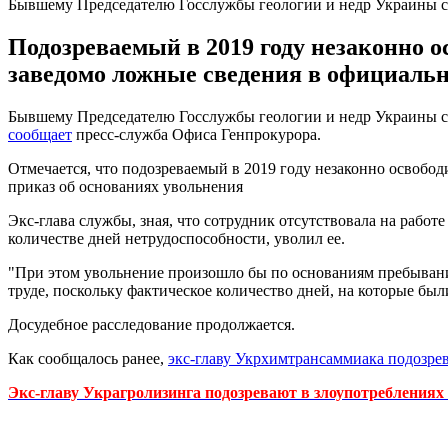
Бывшему Председателю Госслужбы геологии и недр Украины с
Подозреваемый в 2019 году незаконно 
заведомо ложные сведения в официаль
Бывшему Председателю Госслужбы геологии и недр Украины соо
сообщает
пресс-служба Офиса Генпрокурора.
Отмечается, что подозреваемый в 2019 году незаконно освобо
приказ об основаниях увольнения
Экс-глава службы, зная, что сотрудник отсутствовала на рабо
количестве дней нетрудоспособности, уволил ее.
"При этом увольнение произошло бы по основаниям пребывания
труде, поскольку фактическое количество дней, на которые был
Досудебное расследование продолжается.
Как сообщалось ранее,
экс-главу Укрхимтрансаммиака подозре
Экс-главу Украгролизинга подозревают в злоупотреблениях