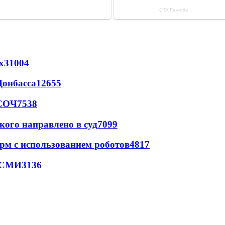
х
31004
Донбасса
12655
 СОЧ
7538
кого направлено в суд
7099
рм с использованием роботов
4817
- СМИ
3136