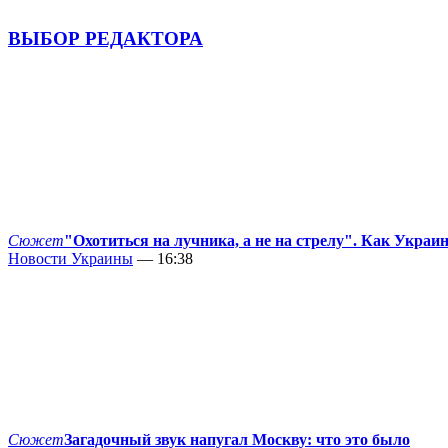
ВЫБОР РЕДАКТОРА
Сюжет
"Охотиться на лучника, а не на стрелу". Как Украи
Новости Украины
— 16:38
Сюжет
Загадочный звук напугал Москву: что это было