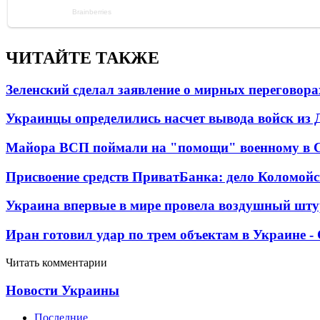
ЧИТАЙТЕ ТАКЖЕ
Зеленский сделал заявление о мирных переговора
Украинцы определились насчет вывода войск из 
Майора ВСП поймали на "помощи" военному в
Присвоение средств ПриватБанка: дело Коломойс
Украина впервые в мире провела воздушный шту
Иран готовил удар по трем объектам в Украине 
Читать комментарии
Новости Украины
Последние