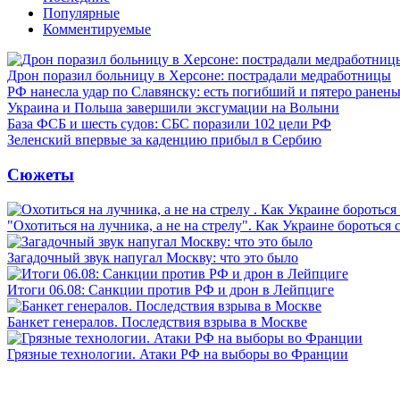
Популярные
Комментируемые
Дрон поразил больницу в Херсоне: пострадали медработницы
РФ нанесла удар по Славянску: есть погибший и пятеро ранен
Украина и Польша завершили эксгумации на Волыни
База ФСБ и шесть судов: СБС поразили 102 цели РФ
Зеленский впервые за каденцию прибыл в Сербию
Сюжеты
"Охотиться на лучника, а не на стрелу". Как Украине бороться 
Загадочный звук напугал Москву: что это было
Итоги 06.08: Санкции против РФ и дрон в Лейпциге
Банкет генералов. Последствия взрыва в Москве
Грязные технологии. Атаки РФ на выборы во Франции