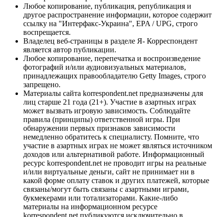
Любое копирование, публикация, републикация и
другое распространение информации, которое содержит
ссылку на "Интерфакс-Украина", EPA / UPG, строго
воспрещается.
Владелец веб-страницы в разделе Я- Корреспондент
является автор публикации.
Любое копирование, перепечатка и воспроизведение
фотографий и/или аудиовизуальных материалов,
принадлежащих правообладателю Getty Images, строго
запрещено.
Материалы сайта korrespondent.net предназначены для
лиц старше 21 года (21+). Участие в азартных играх
может вызвать игровую зависимость. Соблюдайте
правила (принципы) ответственной игры. При
обнаружении первых признаков зависимости
немедленно обратитесь к специалисту. Помните, что
участие в азартных играх не может являться источником
доходов или альтернативой работе. Информационный
ресурс korrespondent.net не проводит игры на реальные
и/или виртуальные деньги, сайт не принимает ни в
какой форме оплату ставок и других платежей, которые
связаны/могут быть связаны с азартными играми,
букмекерами или тотализаторами. Какие-либо
материалы на информационном ресурсе
korrespondent.net публикуются исключительно в