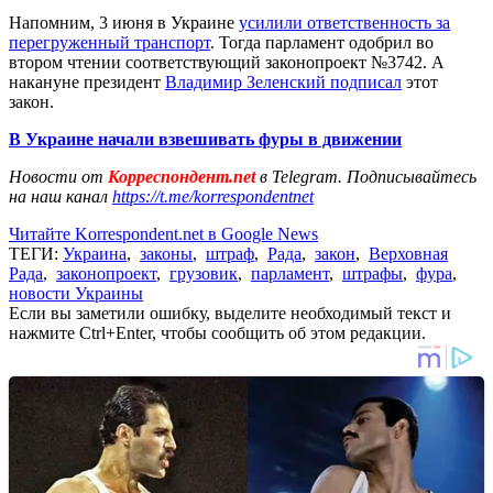
Напомним, 3 июня в Украине
усилили ответственность за
перегруженный транспорт
. Тогда парламент одобрил во
втором чтении соответствующий законопроект №3742. А
накануне президент
Владимир Зеленский подписал
этот
закон.
В Украине начали взвешивать фуры в движении
Новости от
Корреспондент.net
в Telegram. Подписывайтесь
на наш канал
https://t.me/korrespondentnet
Читайте Korrespondent.net в Google News
ТЕГИ:
Украина
,
законы
,
штраф
,
Рада
,
закон
,
Верховная
Рада
,
законопроект
,
грузовик
,
парламент
,
штрафы
,
фура
,
новости Украины
Если вы заметили ошибку, выделите необходимый текст и
нажмите Ctrl+Enter, чтобы сообщить об этом редакции.