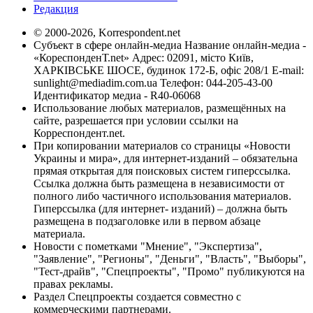
Редакция
© 2000-2026, Korrespondent.net
Субъект в сфере онлайн-медиа Название онлайн-медиа -
«КореспонденТ.net» Адрес: 02091, місто Київ,
ХАРКІВСЬКЕ ШОСЕ, будинок 172-Б, офіс 208/1 E-mail:
sunlight@mediadim.com.ua
Телефон: 044-205-43-00
Идентификатор медиа - R40-06068
Использование любых материалов, размещённых на
сайте, разрешается при условии ссылки на
Корреспондент.net.
При копировании материалов со страницы «Новости
Украины и мира», для интернет-изданий – обязательна
прямая открытая для поисковых систем гиперссылка.
Ссылка должна быть размещена в независимости от
полного либо частичного использования материалов.
Гиперссылка (для интернет- изданий) – должна быть
размещена в подзаголовке или в первом абзаце
материала.
Новости с пометками "Мнение", "Экспертиза",
"Заявление", "Регионы", "Деньги", "Власть", "Выборы",
"Тест-драйв", "Спецпроекты", "Промо" публикуются на
правах рекламы.
Раздел Спецпроекты создается совместно с
коммерческими партнерами.