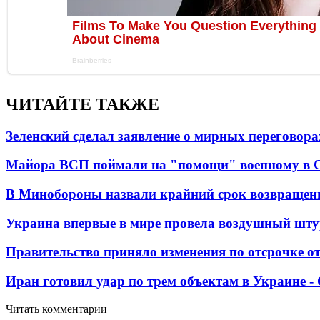
ЧИТАЙТЕ ТАКЖЕ
Зеленский сделал заявление о мирных переговора
Майора ВСП поймали на "помощи" военному в
В Минобороны назвали крайний срок возвращен
Украина впервые в мире провела воздушный шту
Правительство приняло изменения по отсрочке о
Иран готовил удар по трем объектам в Украине 
Читать комментарии