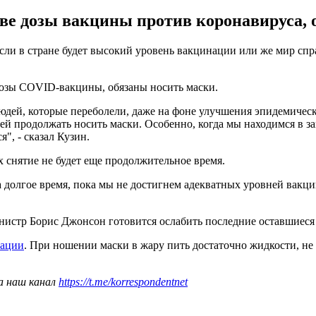
ве дозы вакцины против коронавируса, 
сли в стране будет высокий уровень вакцинации или же мир спр
дозы COVID-вакцины, обязаны носить маски.
людей, которые переболели, даже на фоне улучшения эпидемиче
й продолжать носить маски. Особенно, когда мы находимся в з
", - сказал Кузин.
х снятие не будет еще продолжительное время.
а долгое время, пока мы не достигнем адекватных уровней вакц
нистр Борис Джонсон готовится ослабить последние оставшиеся
нации
. При ношении маски в жару пить достаточно жидкости, не
а наш канал
https://t.me/korrespondentnet