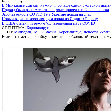
Коронавирус
В Минздраве сказали, нужно ли больше одной бустерной прив
Подвид Омикрона Arcturus впервые привел к гибели человека
Заболеваемость COVID-19 в Украине пошла на спад
Новый вариант коронавируса попал из Индии в Европу
В США отменили режим ЧС, введенный из-за COVID
СПЕЦТЕМА:
Коронавирус
ТЕГИ:
Минздрав
,
МОЗ
,
маски
,
Коронавирус
,
новости Украи
Если вы заметили ошибку, выделите необходимый текст и нажми