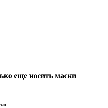
лько еще носить маски
узин