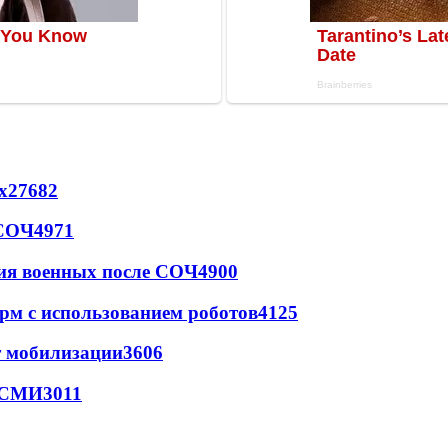
х
27682
 СОЧ
4971
ия военных после СОЧ
4900
рм с использованием роботов
4125
т мобилизации
3606
- СМИ
3011