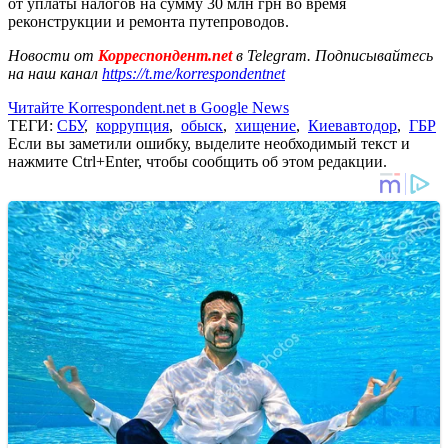
от уплаты налогов на сумму 30 млн грн во время
реконструкции и ремонта путепроводов.
Новости от
Корреспондент.net
в Telegram. Подписывайтесь
на наш канал
https://t.me/korrespondentnet
Читайте Korrespondent.net в Google News
ТЕГИ:
СБУ
,
коррупция
,
обыск
,
хищение
,
Киевавтодор
,
ГБР
Если вы заметили ошибку, выделите необходимый текст и
нажмите Ctrl+Enter, чтобы сообщить об этом редакции.