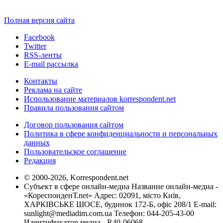
Полная версия сайта
Facebook
Twitter
RSS-ленты
E-mail рассылка
Контакты
Реклама на сайте
Использование материалов korrespondent.net
Правила пользования сайтом
Договор пользования сайтом
Политика в сфере конфиденциальности и персональных
данных
Пользовательское соглашение
Редакция
© 2000-2026, Korrespondent.net
Субъект в сфере онлайн-медиа Название онлайн-медиа -
«КореспонденТ.net» Адрес: 02091, місто Київ,
ХАРКІВСЬКЕ ШОСЕ, будинок 172-Б, офіс 208/1 E-mail:
sunlight@mediadim.com.ua
Телефон: 044-205-43-00
Идентификатор медиа - R40-06068