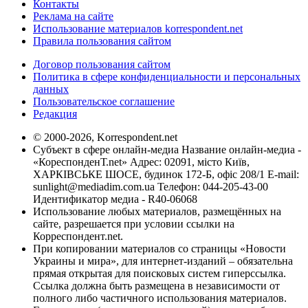
Контакты
Реклама на сайте
Использование материалов korrespondent.net
Правила пользования сайтом
Договор пользования сайтом
Политика в сфере конфиденциальности и персональных
данных
Пользовательское соглашение
Редакция
© 2000-2026, Korrespondent.net
Субъект в сфере онлайн-медиа Название онлайн-медиа -
«КореспонденТ.net» Адрес: 02091, місто Київ,
ХАРКІВСЬКЕ ШОСЕ, будинок 172-Б, офіс 208/1 E-mail:
sunlight@mediadim.com.ua
Телефон: 044-205-43-00
Идентификатор медиа - R40-06068
Использование любых материалов, размещённых на
сайте, разрешается при условии ссылки на
Корреспондент.net.
При копировании материалов со страницы «Новости
Украины и мира», для интернет-изданий – обязательна
прямая открытая для поисковых систем гиперссылка.
Ссылка должна быть размещена в независимости от
полного либо частичного использования материалов.