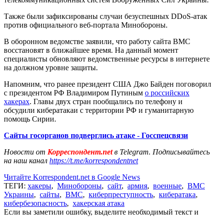
Также были зафиксированы случаи безуспешных DDoS-атак
против официального веб-портала Минобороны.
В оборонном ведомстве заявили, что работу сайта ВМС
восстановят в ближайшее время. На данный момент
специалисты обновляют ведомственные ресурсы в интернете
на должном уровне защиты.
Напомним, что ранее президент США Джо Байден поговорил
с президентом РФ Владимиром Путиным
о российских
хакерах
. Главы двух стран пообщались по телефону и
обсудили кибератакаи с территории РФ и гуманитарную
помощь Сирии.
Сайты госорганов подверглись атаке - Госспецсвязи
Новости от
Корреспондент.net
в Telegram. Подписывайтесь
на наш канал
https://t.me/korrespondentnet
Читайте Korrespondent.net в Google News
ТЕГИ:
хакеры
,
Минобороны
,
сайт
,
армия
,
военные
,
ВМС
Украины
,
сайты
,
ВМС
,
киберпреступность
,
кибератака
,
кибербезопасность
,
хакерская атака
Если вы заметили ошибку, выделите необходимый текст и