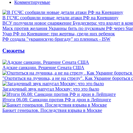
Комментируемые
В ГСЧС сообщили новые детали атаки РФ на Киевщину
ВСУ получили новое снаряжение Бундесвера: что входит в ком
Маск против желания Украины бить по пусковым РФ через Star
Удар РФ по Киевщине: три жертвы, среди них ребенок
РФ создала "украинскую бригаду" из пленных - ISW
Сюжеты
Адские санкции. Решение Сената США
"Охотиться на лучника, а не на стрелу". Как Украине бороться 
Загадочный звук напугал Москву: что это было
Итоги 06.08: Санкции против РФ и дрон в Лейпциге
Банкет генералов. Последствия взрыва в Москве