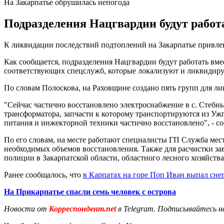
На Закарпатье обрушилась непогода
Подразделения Нацгвардии будут работа
К ликвидации последствий подтоплений на Закарпатье привле
Как сообщается, подразделения Нацгвардии будут работать вме
соответствующих спецслужб, которые локализуют и ликвидиру
По словам Полоскова, на Раховщине создано пять групп для л
"Сейчас частично восстановлено электроснабжение в с. Стебн
трансформатора, запчасти к которому транспортируются из Ужг
питания и инжекторной техники частично восстановлено", - с
По его словам, на месте работают специалисты ГП Служба мес
необходимых объемов восстановления. Также для расчистки за
полиции в Закарпатской области, областного лесного хозяйства
Ранее сообщалось, что
в Карпатах на горе Поп Иван выпал снег
На Прикарпатье спасли семь человек с острова
Новости от
Корреспондент.net
в Telegram. Подписывайтесь н