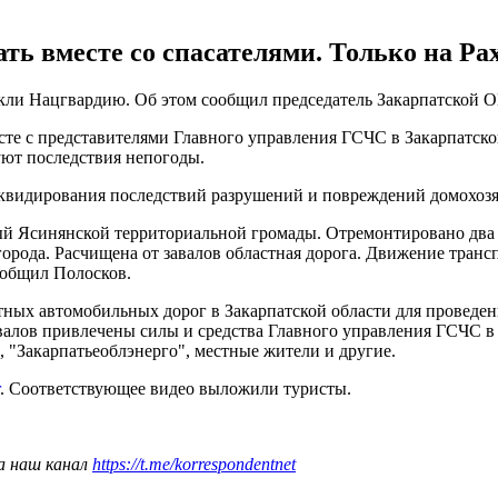
ть вместе со спасателями. Только на Ра
кли Нацгвардию. Об этом сообщил председатель Закарпатской О
сте с представителями Главного управления ГСЧС в Закарпатско
ют последствия непогоды.
иквидирования последствий разрушений и повреждений домохозяй
ый Ясинянской территориальной громады. Отремонтировано два 
орода. Расчищена от завалов областная дорога. Движение трансп
ообщил Полосков.
тных автомобильных дорог в Закарпатской области для проведе
валов привлечены силы и средства Главного управления ГСЧС в
, "Закарпатьеоблэнерго", местные жители и другие.
. Соответствующее видео выложили туристы.
а наш канал
https://t.me/korrespondentnet