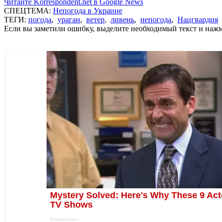
Читайте Korrespondent.net в Google News
СПЕЦТЕМА:
Непогода в Украине
ТЕГИ:
погода
,
ураган
,
ветер
,
ливень
,
непогода
,
Нацгвардия
Если вы заметили ошибку, выделите необходимый текст и нажми