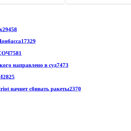
х
29458
Донбасса
17329
 СОЧ
7581
кого направлено в суд
7473
И
2825
triot начнет сбивать ракеты
2370