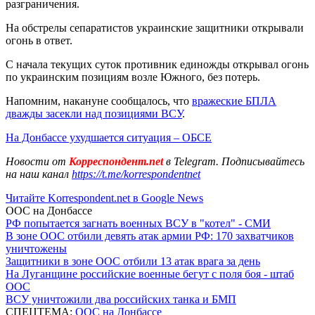
разграничения.
На обстрелы сепаратистов украинские защитники открывали
огонь в ответ.
С начала текущих суток противник единожды открывал огонь
по украинским позициям возле Южного, без потерь.
Напомним, накануне сообщалось, что
вражеские БПЛА
дважды засекли над позициями ВСУ
.
На Донбассе ухудшается ситуация – ОБСЕ
Новости от
Корреспондент.net
в Telegram. Подписывайтесь
на наш канал
https://t.me/korrespondentnet
Читайте Korrespondent.net в Google News
ООС на Донбассе
РФ попытается загнать военных ВСУ в "котел" - СМИ
В зоне ООС отбили девять атак армии РФ: 170 захватчиков
уничтожены
Защитники в зоне ООС отбили 13 атак врага за день
На Луганщине российские военные бегут с поля боя - штаб
ООС
ВСУ уничтожили два российских танка и БМП
СПЕЦТЕМА:
ООС на Донбассе