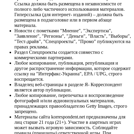
Ссылка должна быть размещена в независимости от
полного либо частичного использования материалов.
Гиперссылка (для интернет- изданий) – должна быть
размещена в подзаголовке или в первом абзаце
материала.
Новости с пометками "Мнение", "Экспертиза",
"Заявление", "Регионы", "Деньги", "Власть", "Выборы",
"Тест-драйв", "Спецпроекты", "Промо" публикуются на
правах рекламы.
Раздел Спецпроекты создается совместно с
коммерческими партнерами.
Любое копирование, публикация, републикация и
другое распространение информации, которое содержит
ссылку на "Интерфакс-Украина", EPA / UPG, строго
воспрещается.
Владелец веб-страницы в разделе Я- Корреспондент
является автор публикации.
Любое копирование, перепечатка и воспроизведение
фотографий и/или аудиовизуальных материалов,
принадлежащих правообладателю Getty Images, строго
запрещено.
Материалы сайта korrespondent.net предназначены для
лиц старше 21 года (21+). Участие в азартных играх
может вызвать игровую зависимость. Соблюдайте
правила (принципы) ответственной игры. При