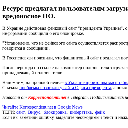
Ресурс предлагал пользователям загру
вредоносное ПО.
В Украине действовал фейковый сайт "президента Украины", с
информации сообщили о его блокировке.
"Установлено, что из фейкового сайта осуществляется распро
говорится в сообщении.
В Госспецсвязи пояснили, что фишинговый сайт предлагал по
После перехода по ссылке на компьютер пользователя загружа
принадлежащей пользователю.
Напомним, на прошлой неделе
в Украине произошла масштабна
Сначала
проблемы возникли у сайта Офиса президента
, а позж
Новости от
Корреспондент.net
в Telegram. Подписывайтесь н
Читайте Korrespondent.net в Google News
ТЕГИ:
сайт
,
Вирус
,
блокировка
,
кибератака
,
фейк
Если вы заметили ошибку, выделите необходимый текст и нажми