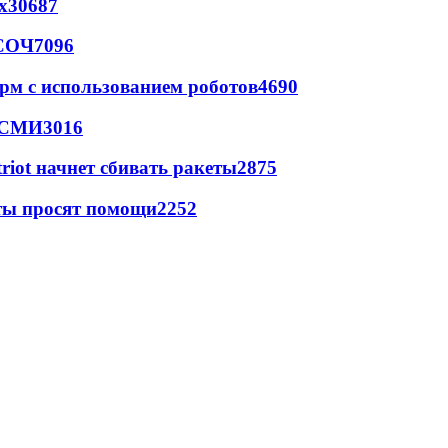
х
30687
 СОЧ
7096
рм с использованием роботов
4690
- СМИ
3016
triot начнет сбивать ракеты
2875
сты просят помощи
2252