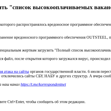
зить "список высокооплачиваемых ваканс
 которого распространялось вредоносное программное обеспечен
странение вредоносного программного обеспечения OUTSTEEL, п
тенциальным жертвам загрузить "Полный список высокооплачив
лся файл, после открытия которого загружался вирус, происход
я атака на сайты
органов государственной власти. 6 июля перес
е отключились сайты СБУ, НАБУ и других структур. А вчера соо
а наш канал
https://t.me/korrespondentnet
те Ctrl+Enter, чтобы сообщить об этом редакции.