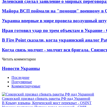
Зеленский сделал заявление о мирных переговора
Майора ВСП поймали на "помощи" военному в
Украина впервые в мире провела воздушный шту
Иран готовил удар по трем объектам в Украине 
В Fire Point сказали, когда украинский аналог Pa
Когда связь молчит - молчит вся бригада. Связи
Читать комментарии
Новости Украины
Последние
Популярные
Комментируемые
Сикорский призвал сбивать ракеты РФ над Украиной
В Крыму взрывы, Керченский мост перекрыт - OSINT