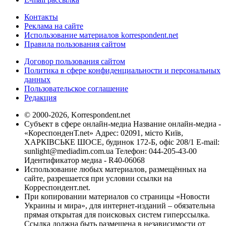
Контакты
Реклама на сайте
Использование материалов korrespondent.net
Правила пользования сайтом
Договор пользования сайтом
Политика в сфере конфиденциальности и персональных
данных
Пользовательское соглашение
Редакция
© 2000-2026, Korrespondent.net
Субъект в сфере онлайн-медиа Название онлайн-медиа -
«КореспонденТ.net» Адрес: 02091, місто Київ,
ХАРКІВСЬКЕ ШОСЕ, будинок 172-Б, офіс 208/1 E-mail:
sunlight@mediadim.com.ua
Телефон: 044-205-43-00
Идентификатор медиа - R40-06068
Использование любых материалов, размещённых на
сайте, разрешается при условии ссылки на
Корреспондент.net.
При копировании материалов со страницы «Новости
Украины и мира», для интернет-изданий – обязательна
прямая открытая для поисковых систем гиперссылка.
Ссылка должна быть размещена в независимости от