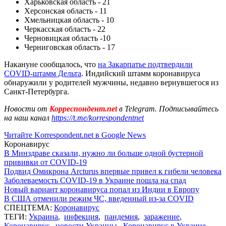
Харьковская область - 21
Херсонская область - 11
Хмельницкая область - 10
Черкасская область - 22
Черновицкая область -10
Черниговская область - 17
Накануне сообщалось, что
на Закарпатье подтвердили
COVID-штамм Дельта
. Индийский штамм коронавируса
обнаружили у родителей мужчины, недавно вернувшегося из
Санкт-Петербурга.
Новости от
Корреспондент.net
в Telegram. Подписывайтесь
на наш канал
https://t.me/korrespondentnet
Читайте Korrespondent.net в Google News
Коронавирус
В Минздраве сказали, нужно ли больше одной бустерной
прививки от COVID-19
Подвид Омикрона Arcturus впервые привел к гибели человека
Заболеваемость COVID-19 в Украине пошла на спад
Новый вариант коронавируса попал из Индии в Европу
В США отменили режим ЧС, введенный из-за COVID
СПЕЦТЕМА:
Коронавирус
ТЕГИ:
Украина
,
инфекция
,
пандемия
,
заражение
,
Коронавирус
,
новости Украины
,
Коронавирус в Украине