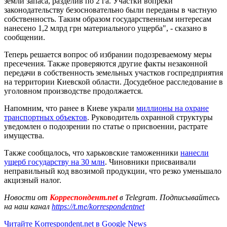
земли запаса, разделив по 2 га. Участки вопреки
законодательству безосновательно были переданы в частную
собственность. Таким образом государственным интересам
нанесено 1,2 млрд грн материального ущерба", - сказано в
сообщении.
Теперь решается вопрос об избрании подозреваемому меры
пресечения. Также проверяются другие факты незаконной
передачи в собственность земельных участков госпредприятия
на территории Киевской области. Досудебное расследование в
уголовном производстве продолжается.
Напомним, что ранее в Киеве украли
миллионы на охране
транспортных объектов
. Руководитель охранной структуры
уведомлен о подозрении по статье о присвоении, растрате
имущества.
Также сообщалось, что харьковские таможенники
нанесли
ущерб государству на 30 млн
. Чиновники присваивали
неправильный код ввозимой продукции, что резко уменьшало
акцизный налог.
Новости от
Корреспондент.net
в Telegram. Подписывайтесь
на наш канал
https://t.me/korrespondentnet
Читайте Korrespondent.net в Google News