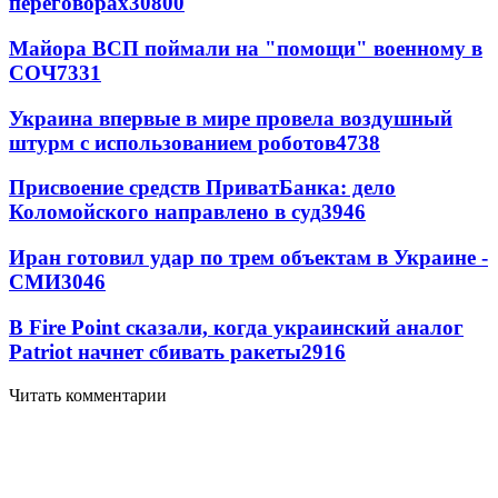
переговорах
30800
Майора ВСП поймали на "помощи" военному в
СОЧ
7331
Украина впервые в мире провела воздушный
штурм с использованием роботов
4738
Присвоение средств ПриватБанка: дело
Коломойского направлено в суд
3946
Иран готовил удар по трем объектам в Украине -
СМИ
3046
В Fire Point сказали, когда украинский аналог
Patriot начнет сбивать ракеты
2916
Читать комментарии