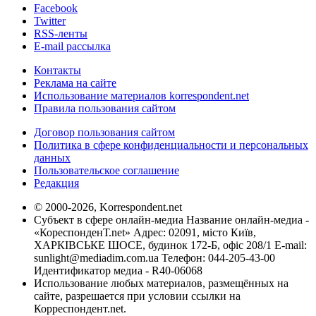
Facebook
Twitter
RSS-ленты
E-mail рассылка
Контакты
Реклама на сайте
Использование материалов korrespondent.net
Правила пользования сайтом
Договор пользования сайтом
Политика в сфере конфиденциальности и персональных
данных
Пользовательское соглашение
Редакция
© 2000-2026, Korrespondent.net
Субъект в сфере онлайн-медиа Название онлайн-медиа -
«КореспонденТ.net» Адрес: 02091, місто Київ,
ХАРКІВСЬКЕ ШОСЕ, будинок 172-Б, офіс 208/1 E-mail:
sunlight@mediadim.com.ua
Телефон: 044-205-43-00
Идентификатор медиа - R40-06068
Использование любых материалов, размещённых на
сайте, разрешается при условии ссылки на
Корреспондент.net.