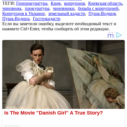
ТЕГИ:
Генпрокуратура
,
Киев
,
коррупция
,
Киевская область
,
чиновник
,
прокуратура
,
чиновники
,
борьба с коррупцией
,
Коррупция в Украине
,
земельный кадастр
,
Пуща-Водиця
,
Пуща-Водица
,
Госгеокадастр
Если вы заметили ошибку, выделите необходимый текст и
нажмите Ctrl+Enter, чтобы сообщить об этом редакции.