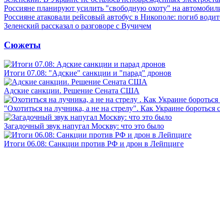
Россияне планируют усилить "свободную охоту" на автомобил
Россияне атаковали рейсовый автобус в Никополе: погиб водит
Зеленский рассказал о разговоре с Вучичем
Сюжеты
Итоги 07.08: "Адские" санкции и "парад" дронов
Адские санкции. Решение Сената США
"Охотиться на лучника, а не на стрелу". Как Украине бороться 
Загадочный звук напугал Москву: что это было
Итоги 06.08: Санкции против РФ и дрон в Лейпциге