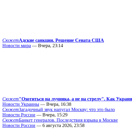
Сюжет
Адские санкции. Решение Сената США
Новости мира
— Вчера, 23:14
Сюжет
"Охотиться на лучника, а не на стрелу". Как Украи
Новости Украины
— Вчера, 16:38
Сюжет
Загадочный звук напугал Москву: что это было
Новости России
— Вчера, 15:29
Сюжет
Банкет генералов. Последствия взрыва в Москве
Новости России
— 6 августа 2026, 23:58