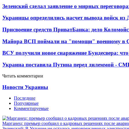
Зеленский сделал заявление о мирных переговора
Украинцы определились насчет вывода войск из 
Присвоение средств ПриватБанка: дело Коломойс
Майора ВСП поймали на "помощи" военному в
ВСУ получили новое снаряжение Бундесвера: что
Украина поставила Путина перед дилеммой - СМ
Читать комментарии
Новости Украины
Последние
Популярные
Комментируемые
Марганец: премьер сообщил о кадровых решениях после авари
Зеленский: В Украине не осталось неповрежденных электрост