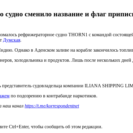
о судно сменило название и флаг припис
ломалось рефрижераторное судно THORN1 с командой состоящей 
ет
Думская
.
ндию. Однако в Аденском заливе на корабле закончилось топлив
ионеров, холодильника и продуктов. Лишь после нескольких дне
ть представитель судовладельца компании ILIANA SHIPPING LI
пажем
по подозрению в контрабанде наркотиков.
а наш канал
https://t.me/korrespondentnet
те Ctrl+Enter, чтобы сообщить об этом редакции.