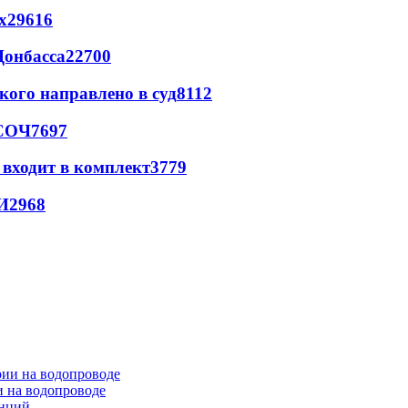
х
29616
Донбасса
22700
кого направлено в суд
8112
 СОЧ
7697
 входит в комплект
3779
И
2968
и на водопроводе
анций