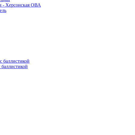
и - Херсонская ОВА
ель
с баллистикой