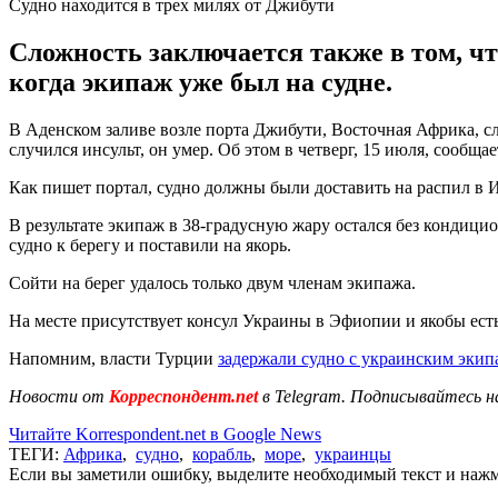
Судно находится в трех милях от Джибути
Сложность заключается также в том, чт
когда экипаж уже был на судне.
В Аденском заливе возле порта Джибути, Восточная Африка, с
случился инсульт, он умер. Об этом в четверг, 15 июля, сообща
Как пишет портал, судно должны были доставить на распил в И
В результате экипаж в 38-градусную жару остался без кондиц
судно к берегу и поставили на якорь.
Сойти на берег удалось только двум членам экипажа.
На месте присутствует консул Украины в Эфиопии и якобы ес
Напомним, власти Турции
задержали судно с украинским эки
Новости от
Корреспондент.net
в Telegram. Подписывайтесь н
Читайте Korrespondent.net в Google News
ТЕГИ:
Африка
,
судно
,
корабль
,
море
,
украинцы
Если вы заметили ошибку, выделите необходимый текст и нажми