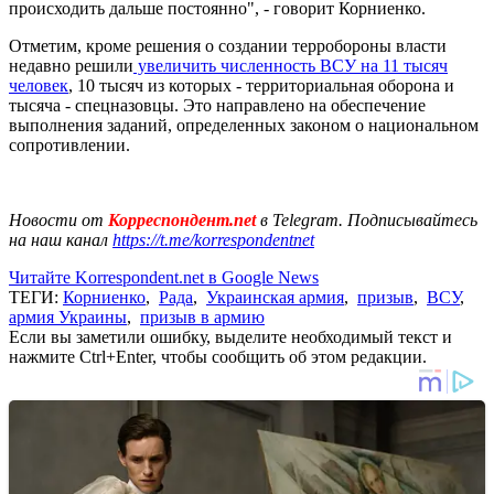
происходить дальше постоянно", - говорит Корниенко.
Отметим, кроме решения о создании терробороны власти
недавно решили
увеличить численность ВСУ на 11 тысяч
человек
, 10 тысяч из которых - территориальная оборона и
тысяча - спецназовцы. Это направлено на обеспечение
выполнения заданий, определенных законом о национальном
сопротивлении.
Новости от
Корреспондент.net
в Telegram. Подписывайтесь
на наш канал
https://t.me/korrespondentnet
Читайте Korrespondent.net в Google News
ТЕГИ:
Корниенко
,
Рада
,
Украинская армия
,
призыв
,
ВСУ
,
армия Украины
,
призыв в армию
Если вы заметили ошибку, выделите необходимый текст и
нажмите Ctrl+Enter, чтобы сообщить об этом редакции.