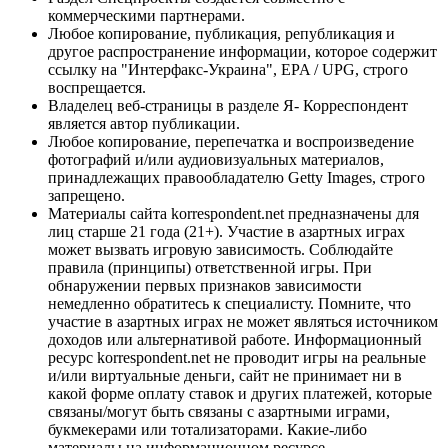
коммерческими партнерами.
Любое копирование, публикация, републикация и
другое распространение информации, которое содержит
ссылку на "Интерфакс-Украина", EPA / UPG, строго
воспрещается.
Владелец веб-страницы в разделе Я- Корреспондент
является автор публикации.
Любое копирование, перепечатка и воспроизведение
фотографий и/или аудиовизуальных материалов,
принадлежащих правообладателю Getty Images, строго
запрещено.
Материалы сайта korrespondent.net предназначены для
лиц старше 21 года (21+). Участие в азартных играх
может вызвать игровую зависимость. Соблюдайте
правила (принципы) ответственной игры. При
обнаружении первых признаков зависимости
немедленно обратитесь к специалисту. Помните, что
участие в азартных играх не может являться источником
доходов или альтернативой работе. Информационный
ресурс korrespondent.net не проводит игры на реальные
и/или виртуальные деньги, сайт не принимает ни в
какой форме оплату ставок и других платежей, которые
связаны/могут быть связаны с азартными играми,
букмекерами или тотализаторами. Какие-либо
материалы на информационном ресурсе