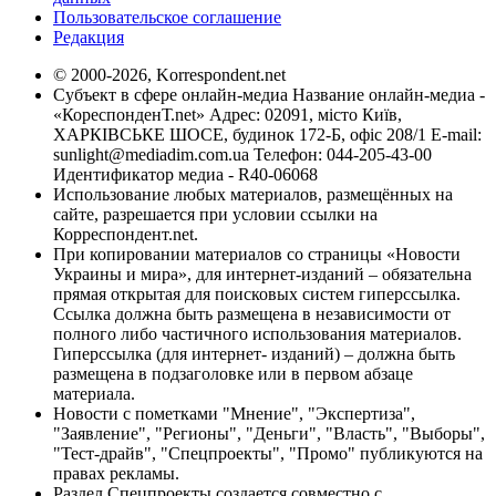
Пользовательское соглашение
Редакция
© 2000-2026, Korrespondent.net
Субъект в сфере онлайн-медиа Название онлайн-медиа -
«КореспонденТ.net» Адрес: 02091, місто Київ,
ХАРКІВСЬКЕ ШОСЕ, будинок 172-Б, офіс 208/1 E-mail:
sunlight@mediadim.com.ua
Телефон: 044-205-43-00
Идентификатор медиа - R40-06068
Использование любых материалов, размещённых на
сайте, разрешается при условии ссылки на
Корреспондент.net.
При копировании материалов со страницы «Новости
Украины и мира», для интернет-изданий – обязательна
прямая открытая для поисковых систем гиперссылка.
Ссылка должна быть размещена в независимости от
полного либо частичного использования материалов.
Гиперссылка (для интернет- изданий) – должна быть
размещена в подзаголовке или в первом абзаце
материала.
Новости с пометками "Мнение", "Экспертиза",
"Заявление", "Регионы", "Деньги", "Власть", "Выборы",
"Тест-драйв", "Спецпроекты", "Промо" публикуются на
правах рекламы.
Раздел Спецпроекты создается совместно с