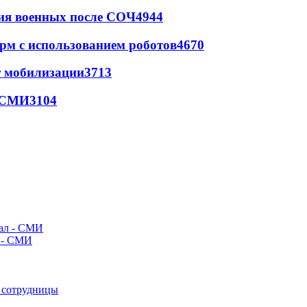
ия военных после СОЧ
4944
рм с использованием роботов
4670
т мобилизации
3713
- СМИ
3104
л - СМИ
е сотрудницы