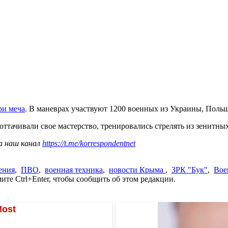
ри меча
. В маневрах участвуют 1200 военных из Украины, Пол
 оттачивали свое мастерство, тренировались стрелять из зенитн
а наш канал
https://t.me/korrespondentnet
ения
,
ПВО
,
военная техника
,
новости Крыма
,
ЗРК "Бук"
,
Вое
те Ctrl+Enter, чтобы сообщить об этом редакции.