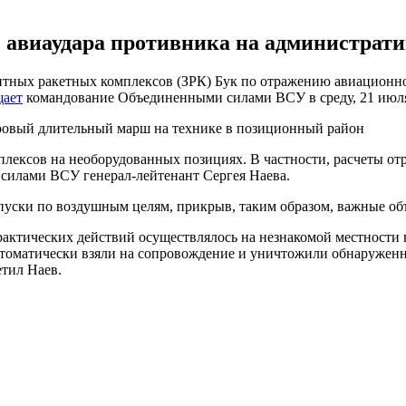
 авиаудара противника на администрати
итных ракетных комплексов (ЗРК) Бук по отражению авиационно
щает
командование Объединенными силами ВСУ в среду, 21 июл
тровый длительный марш на технике в позиционный район
ексов на необорудованных позициях. В частности, расчеты отр
силами ВСУ генерал-лейтенант Сергея Наева.
уски по воздушным целям, прикрыв, таким образом, важные объ
рактических действий осуществлялось на незнакомой местности
 автоматически взяли на сопровождение и уничтожили обнаруже
етил Наев.