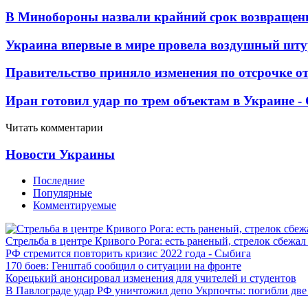
В Минобороны назвали крайний срок возвращен
Украина впервые в мире провела воздушный шту
Правительство приняло изменения по отсрочке о
Иран готовил удар по трем объектам в Украине 
Читать комментарии
Новости Украины
Последние
Популярные
Комментируемые
Стрельба в центре Кривого Рога: есть раненый, стрелок сбежа
РФ стремится повторить кризис 2022 года - Сыбига
170 боев: Генштаб сообщил о ситуации на фронте
Корецький анонсировал изменения для учителей и студентов
В Павлограде удар РФ уничтожил депо Укрпочты: погибли дв