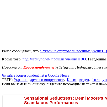
Ранее сообщалось, что
в Украине стартовали военные учения Т
Кроме того,
под Мариуполем прошли учения ПВО
. Гвардейцы
Новости от
Корреспондент.net
в Telegram. Подписывайтесь н
Читайте Korrespondent.net в Google News
ТЕГИ:
Украина
,
армия и вооружение
,
Крым
,
видео
,
фото
,
уч
Если вы заметили ошибку, выделите необходимый текст и нажми