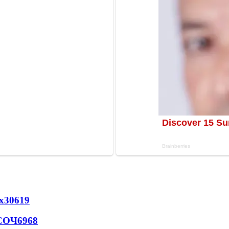
х
30619
 СОЧ
6968