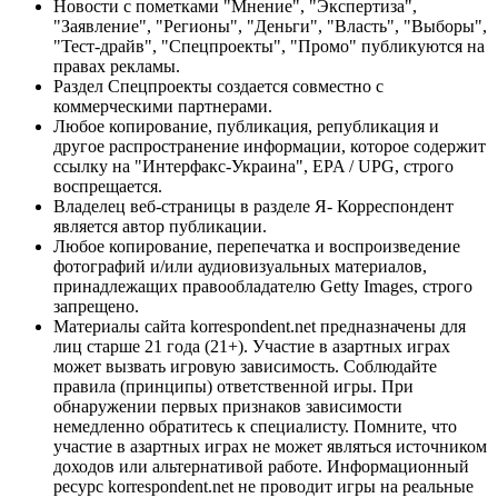
Новости с пометками "Мнение", "Экспертиза",
"Заявление", "Регионы", "Деньги", "Власть", "Выборы",
"Тест-драйв", "Спецпроекты", "Промо" публикуются на
правах рекламы.
Раздел Спецпроекты создается совместно с
коммерческими партнерами.
Любое копирование, публикация, републикация и
другое распространение информации, которое содержит
ссылку на "Интерфакс-Украина", EPA / UPG, строго
воспрещается.
Владелец веб-страницы в разделе Я- Корреспондент
является автор публикации.
Любое копирование, перепечатка и воспроизведение
фотографий и/или аудиовизуальных материалов,
принадлежащих правообладателю Getty Images, строго
запрещено.
Материалы сайта korrespondent.net предназначены для
лиц старше 21 года (21+). Участие в азартных играх
может вызвать игровую зависимость. Соблюдайте
правила (принципы) ответственной игры. При
обнаружении первых признаков зависимости
немедленно обратитесь к специалисту. Помните, что
участие в азартных играх не может являться источником
доходов или альтернативой работе. Информационный
ресурс korrespondent.net не проводит игры на реальные