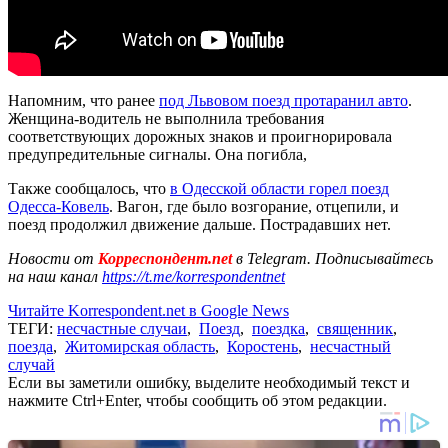
Напомним, что ранее
под Львовом поезд протаранил авто
.
Женщина-водитель не выполнила требования
соответствующих дорожных знаков и проигнорировала
предупредительные сигналы. Она погибла,
Также сообщалось, что
в Одесской области горел поезд
Одесса-Ковель
. Вагон, где было возгорание, отцепили, и
поезд продолжил движение дальше. Пострадавших нет.
Новости от
Корреспондент.net
в Telegram. Подписывайтесь
на наш канал
https://t.me/korrespondentnet
Читайте Korrespondent.net в Google News
ТЕГИ:
несчастные случаи
,
Поезд
,
поездка
,
священник
,
поезда
,
Житомирская область
,
Коростень
,
несчастный
случай
Если вы заметили ошибку, выделите необходимый текст и
нажмите Ctrl+Enter, чтобы сообщить об этом редакции.