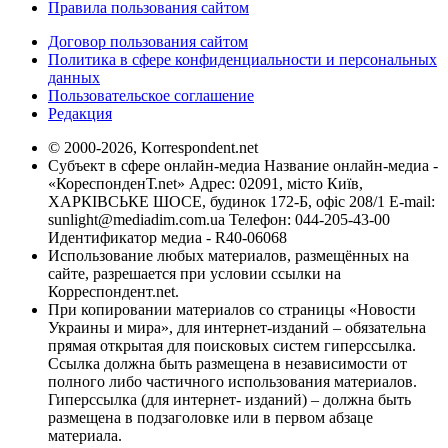
Правила пользования сайтом
Договор пользования сайтом
Политика в сфере конфиденциальности и персональных
данных
Пользовательское соглашение
Редакция
© 2000-2026, Korrespondent.net
Субъект в сфере онлайн-медиа Название онлайн-медиа -
«КореспонденТ.net» Адрес: 02091, місто Київ,
ХАРКІВСЬКЕ ШОСЕ, будинок 172-Б, офіс 208/1 E-mail:
sunlight@mediadim.com.ua
Телефон: 044-205-43-00
Идентификатор медиа - R40-06068
Использование любых материалов, размещённых на
сайте, разрешается при условии ссылки на
Корреспондент.net.
При копировании материалов со страницы «Новости
Украины и мира», для интернет-изданий – обязательна
прямая открытая для поисковых систем гиперссылка.
Ссылка должна быть размещена в независимости от
полного либо частичного использования материалов.
Гиперссылка (для интернет- изданий) – должна быть
размещена в подзаголовке или в первом абзаце
материала.